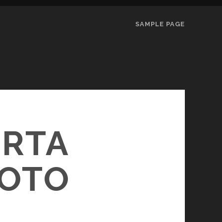
SAMPLE PAGE
ERTA
TOTO