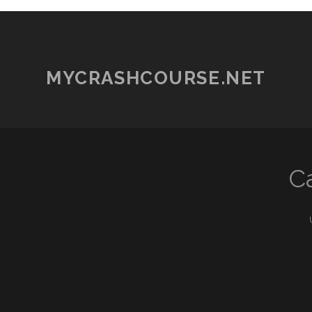
MYCRASHCOURSE.NET
C