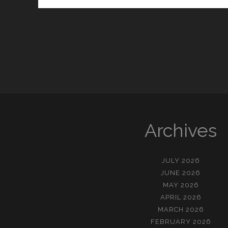
Archives
JULY 2026
JUNE 2026
MAY 2026
APRIL 2026
MARCH 2026
FEBRUARY 2026