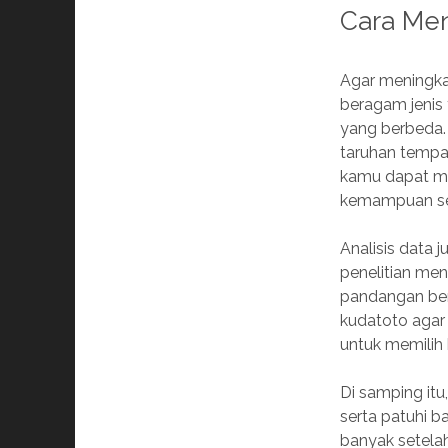
Cara Me
Agar meningka
beragam jenis 
yang berbeda.
taruhan tempa
kamu dapat me
kemampuan ser
Analisis data 
penelitian men
pandangan berh
kudatoto agar
untuk memilih
Di samping it
serta patuhi b
banyak setela