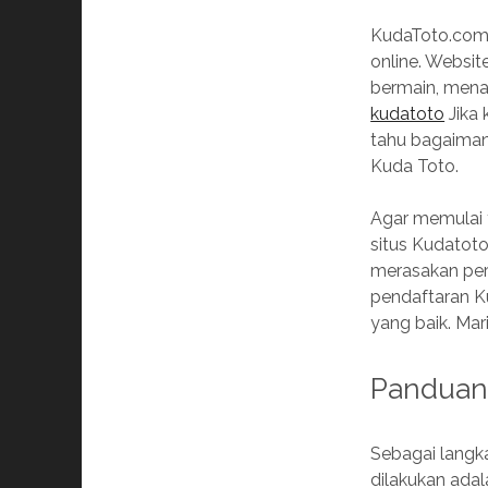
KudaToto.com 
online. Websi
bermain, men
kudatoto
Jika
tahu bagaiman
Kuda Toto.
Agar memulai t
situs Kudatoto
merasakan perm
pendaftaran K
yang baik. Mar
Panduan 
Sebagai langk
dilakukan adal