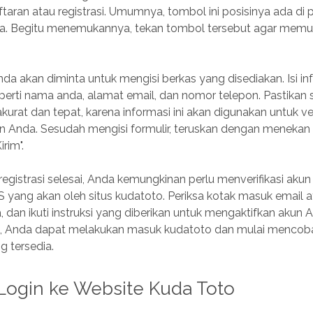
aran atau registrasi. Umumnya, tombol ini posisinya ada di
. Begitu menemukannya, tekan tombol tersebut agar memul
nda akan diminta untuk mengisi berkas yang disediakan. Isi i
perti nama anda, alamat email, dan nomor telepon. Pastikan
akurat dan tepat, karena informasi ini akan digunakan untuk ver
 Anda. Sesudah mengisi formulir, teruskan dengan menekan
irim".
registrasi selesai, Anda kemungkinan perlu menverifikasi aku
 yang akan oleh situs kudatoto. Periksa kotak masuk email at
, dan ikuti instruksi yang diberikan untuk mengaktifkan akun 
i, Anda dapat melakukan masuk kudatoto dan mulai mencob
g tersedia.
ogin ke Website Kuda Toto