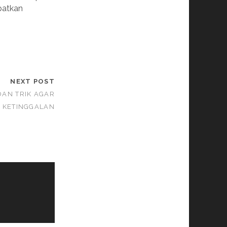
patkan
NEXT POST
DAN TRIK AGAR
K KETINGGALAN