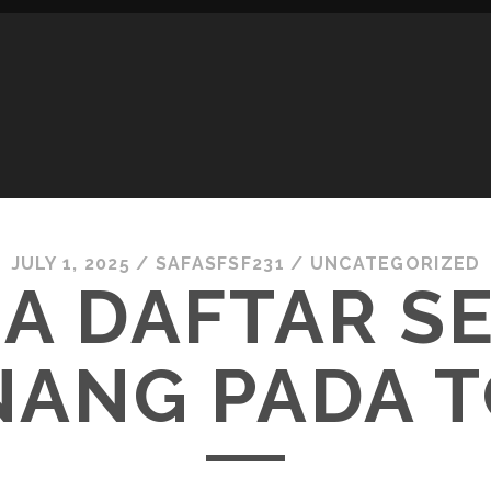
JULY 1, 2025
/
SAFASFSF231
/
UNCATEGORIZED
A DAFTAR S
ANG PADA 