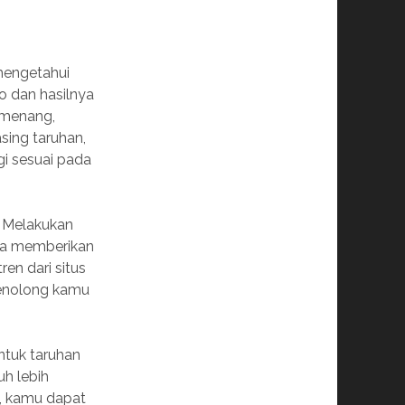
mengetahui
o dan hasilnya
 menang,
sing taruhan,
i sesuai pada
. Melakukan
isa memberikan
en dari situs
menolong kamu
ntuk taruhan
uh lebih
, kamu dapat