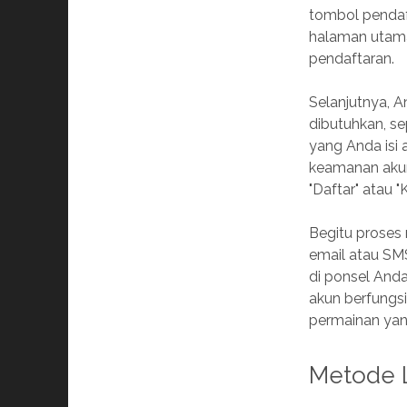
tombol pendaft
halaman utama
pendaftaran.
Selanjutnya, A
dibutuhkan, se
yang Anda isi 
keamanan akun
"Daftar" atau "K
Begitu proses 
email atau SMS
di ponsel Anda
akun berfungs
permainan yan
Metode L