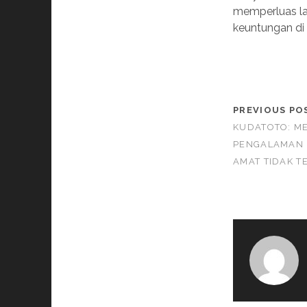
memperluas l
keuntungan di
PREVIOUS PO
KUDATOTO: M
PENGALAMAN 
AMAT TIDAK 