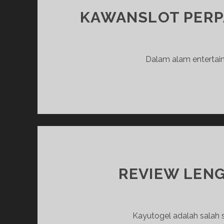
KAWANSLOT PERP
Dalam alam entertain
REVIEW LENG
Kayutogel adalah salah s