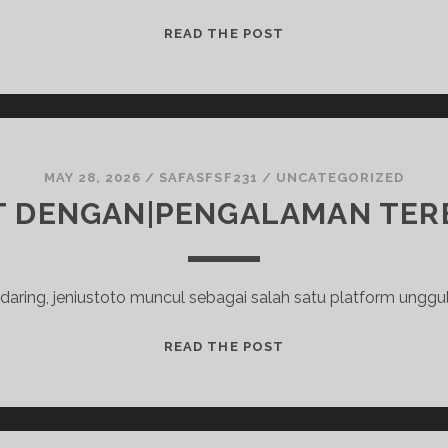
RAHASIA
READ THE POST
DEWI
4D:
MITOS
ATAU
KENYATAAN?
MAY 28, 2026
/
SAFASFSF231
/
UNCATEGORIZED
T DENGAN|PENGALAMAN TERB
aring, jeniustoto muncul sebagai salah satu platform unggul 
JENIUSTOTO|DEKAT
READ THE POST
DENGAN|PENGALAMA
TERBAIK|TOGEL
ONLINE