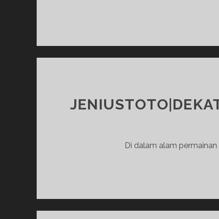
JENIUSTOTO|DEKA
Di dalam alam permainan d