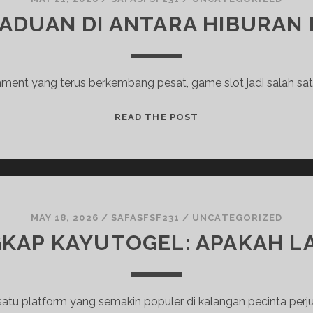
ADUAN DI ANTARA HIBURAN
ment yang terus berkembang pesat, game slot jadi salah sat
KAWANSLOT
READ THE POST
PERPADUAN
DI
ANTARA
HIBURAN
DAN
KEMENANGAN
MAY 18, 2026
/
SAFASFSF231
/
UNCATEGORIZED
KAP KAYUTOGEL: APAKAH L
atu platform yang semakin populer di kalangan pecinta perjud