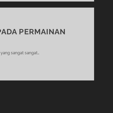
PADA PERMAINAN
n yang sangat sangat…