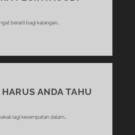
gat berarti bagi kalangan…
B HARUS ANDA TAHU
 sekali lagi kesempatan dalam…