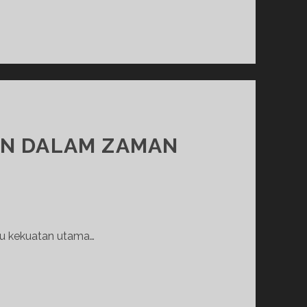
AN DALAM ZAMAN
atu kekuatan utama…