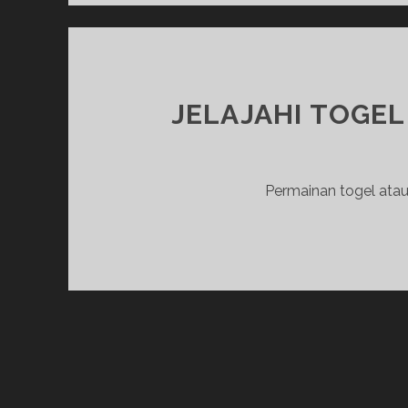
JELAJAHI TOGE
Permainan togel atau