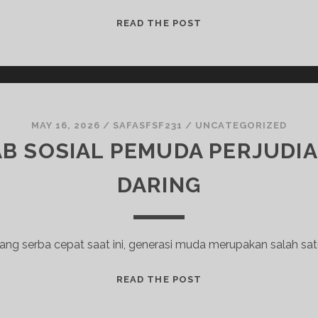
REVIEW
READ THE POST
LENGKAP
KAYUTOGEL:
APAKAH
LAYAK
DICOBA?
MAY 16, 2026
/
SAFASFSF231
/
UNCATEGORIZED
 SOSIAL PEMUDA PERJUDI
DARING
yang serba cepat saat ini, generasi muda merupakan salah s
TANGGUNGJAWAB
READ THE POST
SOSIAL
PEMUDA