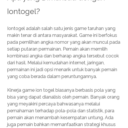
Iontogel?
Iontogel adalah salah satu jenis game taruhan yang
makin tenar di antara masyarakat. Game ini berfokus
pada pemilihan angka nomor yang akan muncul pada
setiap putaran permainan. Pemain akan memilih
kombinasi angka dan berharap angka tersebut cocok
dari hasil. Melalui kemudahan internet, jaringan,
permainan ini jadi opsi menarik untuk banyak pemain
yang coba berada dalam peruntungannya.
Kinerja game ion togel biasanya berbasis pola yang
bisa yang dapat dianalisis oleh pemain. Banyak orang
yang meyakini percaya bahwasanya melalui
pemahaman terhadap pola-pola dan statistik, para
pemain akan menambah kesempatan untung. Ada
juga pemain bahkan memanfaatkan strategi khusus