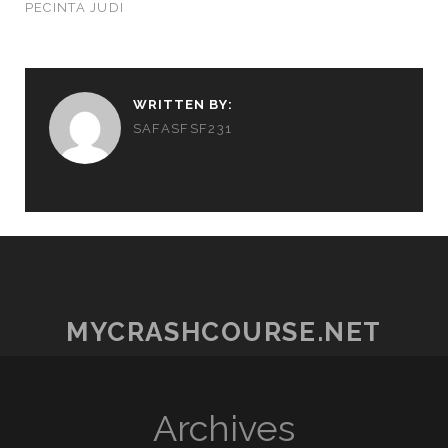
PECINTA JUDI
WRITTEN BY:
SAFASFSF231
MYCRASHCOURSE.NET
Archives