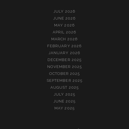
JULY 2026
JUNE 2026
MAY 2026
APRIL 2026
MARCH 2026
FEBRUARY 2026
JANUARY 2026
DECEMBER 2025
NOVEMBER 2025
OCTOBER 2025
SEPTEMBER 2025
AUGUST 2025
JULY 2025
JUNE 2025
MAY 2025