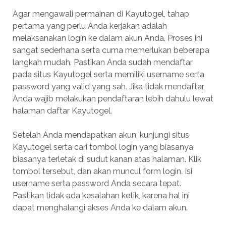
Agar mengawali permainan di Kayutogel, tahap
pertama yang perlu Anda kerjakan adalah
melaksanakan login ke dalam akun Anda. Proses ini
sangat sederhana serta cuma memerlukan beberapa
langkah mudah. Pastikan Anda sudah mendaftar
pada situs Kayutogel serta memiliki username serta
password yang valid yang sah. Jika tidak mendaftar,
Anda wajib melakukan pendaftaran lebih dahulu lewat
halaman daftar Kayutogel.
Setelah Anda mendapatkan akun, kunjungi situs
Kayutogel serta cari tombol login yang biasanya
biasanya terletak di sudut kanan atas halaman. Klik
tombol tersebut, dan akan muncul form login. Isi
username serta password Anda secara tepat.
Pastikan tidak ada kesalahan ketik, karena hal ini
dapat menghalangi akses Anda ke dalam akun.