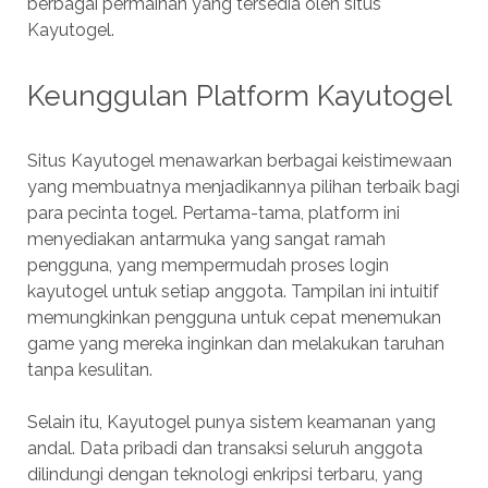
berbagai permainan yang tersedia oleh situs
Kayutogel.
Keunggulan Platform Kayutogel
Situs Kayutogel menawarkan berbagai keistimewaan
yang membuatnya menjadikannya pilihan terbaik bagi
para pecinta togel. Pertama-tama, platform ini
menyediakan antarmuka yang sangat ramah
pengguna, yang mempermudah proses login
kayutogel untuk setiap anggota. Tampilan ini intuitif
memungkinkan pengguna untuk cepat menemukan
game yang mereka inginkan dan melakukan taruhan
tanpa kesulitan.
Selain itu, Kayutogel punya sistem keamanan yang
andal. Data pribadi dan transaksi seluruh anggota
dilindungi dengan teknologi enkripsi terbaru, yang