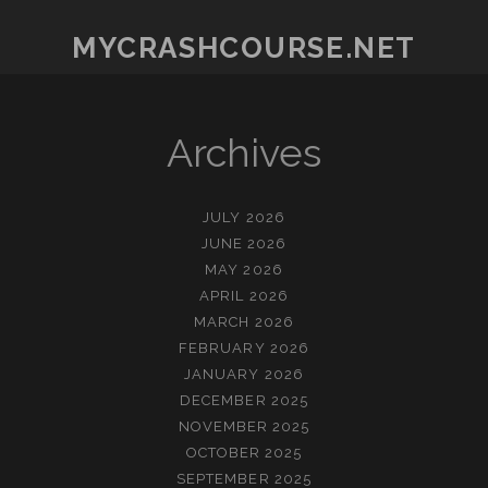
MYCRASHCOURSE.NET
Archives
JULY 2026
JUNE 2026
MAY 2026
APRIL 2026
MARCH 2026
FEBRUARY 2026
JANUARY 2026
DECEMBER 2025
NOVEMBER 2025
OCTOBER 2025
SEPTEMBER 2025