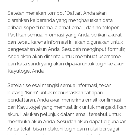
Setelah menekan tombol "Daftar", Anda akan
diarahkan ke beranda yang mengharuskan data
pribadi seperti nama, alamat email, dan no telepon.
Pastikan semua informasi yang Anda berikan akurat
dan tepat, karena informasi ini akan digunakan untuk
pengesahan akun Anda. Sesudah menginput formulir,
Anda akan akan diminta untuk membuat username
dan kata sandi yang akan dipakai untuk login ke akun
Kayutogel Anda.
Setelah selesai mengisi semua informasi, tekan
butang "Kirim" untuk menuntaskan tahapan
pendaftaran. Anda akan menerima email konfirmasi
dari Kayutogel yang memuat link untuk mengaktifkan
akun. Lakukan petunjuk dalam email tersebut untuk
membuka akun Anda. Sesudah akun dapat digunakan,
Anda telah bisa melakoni login dan mulai berbagai