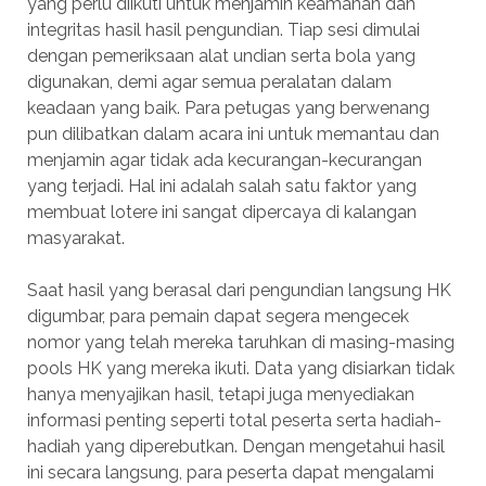
yang perlu diikuti untuk menjamin keamanan dan
integritas hasil hasil pengundian. Tiap sesi dimulai
dengan pemeriksaan alat undian serta bola yang
digunakan, demi agar semua peralatan dalam
keadaan yang baik. Para petugas yang berwenang
pun dilibatkan dalam acara ini untuk memantau dan
menjamin agar tidak ada kecurangan-kecurangan
yang terjadi. Hal ini adalah salah satu faktor yang
membuat lotere ini sangat dipercaya di kalangan
masyarakat.
Saat hasil yang berasal dari pengundian langsung HK
digumbar, para pemain dapat segera mengecek
nomor yang telah mereka taruhkan di masing-masing
pools HK yang mereka ikuti. Data yang disiarkan tidak
hanya menyajikan hasil, tetapi juga menyediakan
informasi penting seperti total peserta serta hadiah-
hadiah yang diperebutkan. Dengan mengetahui hasil
ini secara langsung, para peserta dapat mengalami