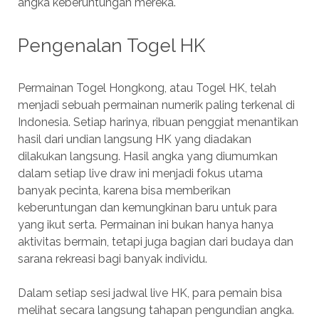
angka keberuntungan mereka.
Pengenalan Togel HK
Permainan Togel Hongkong, atau Togel HK, telah
menjadi sebuah permainan numerik paling terkenal di
Indonesia. Setiap harinya, ribuan penggiat menantikan
hasil dari undian langsung HK yang diadakan
dilakukan langsung. Hasil angka yang diumumkan
dalam setiap live draw ini menjadi fokus utama
banyak pecinta, karena bisa memberikan
keberuntungan dan kemungkinan baru untuk para
yang ikut serta. Permainan ini bukan hanya hanya
aktivitas bermain, tetapi juga bagian dari budaya dan
sarana rekreasi bagi banyak individu.
Dalam setiap sesi jadwal live HK, para pemain bisa
melihat secara langsung tahapan pengundian angka.