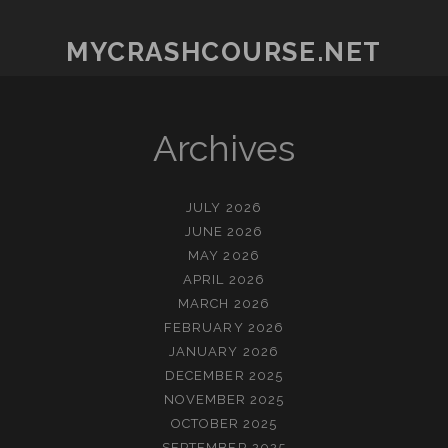
MYCRASHCOURSE.NET
Archives
JULY 2026
JUNE 2026
MAY 2026
APRIL 2026
MARCH 2026
FEBRUARY 2026
JANUARY 2026
DECEMBER 2025
NOVEMBER 2025
OCTOBER 2025
SEPTEMBER 2025