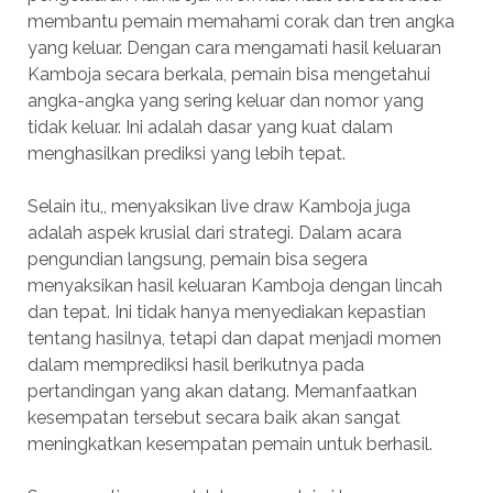
membantu pemain memahami corak dan tren angka
yang keluar. Dengan cara mengamati hasil keluaran
Kamboja secara berkala, pemain bisa mengetahui
angka-angka yang sering keluar dan nomor yang
tidak keluar. Ini adalah dasar yang kuat dalam
menghasilkan prediksi yang lebih tepat.
Selain itu,, menyaksikan live draw Kamboja juga
adalah aspek krusial dari strategi. Dalam acara
pengundian langsung, pemain bisa segera
menyaksikan hasil keluaran Kamboja dengan lincah
dan tepat. Ini tidak hanya menyediakan kepastian
tentang hasilnya, tetapi dan dapat menjadi momen
dalam memprediksi hasil berikutnya pada
pertandingan yang akan datang. Memanfaatkan
kesempatan tersebut secara baik akan sangat
meningkatkan kesempatan pemain untuk berhasil.