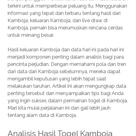
terkini untuk memperbesar peluang itu. Menggunakan
informasi yang tepat dan terbaru tentang hasil dari
Kamboja, keluaran Kamboja, dan live draw di
Kamboja, pemain bisa merumuskan rencana cerdas
untuk menang besar.
Hasil keluaran Kamboja dan data hari ini pada hari ini
menjadi komponen penting dalam analisis bagi para
pencinta perjudian. Dengan memahami pola dan tren
dari data dari Kamboja sebelumnya, mereka dapat
mengambil keputusan yang lebih tepat saat
melakukan taruhan. Artikel ini akan mengungkap data
penting tersebut dan menyampaikan tips bagi Anda
yang ingin sukses dalam permainan togel di Kamboja.
Mari kita mulai perjalanan ini dan gali lebih jauh
tentang alam data di Kamboja.
Analisis Hasil Togel Kamboja