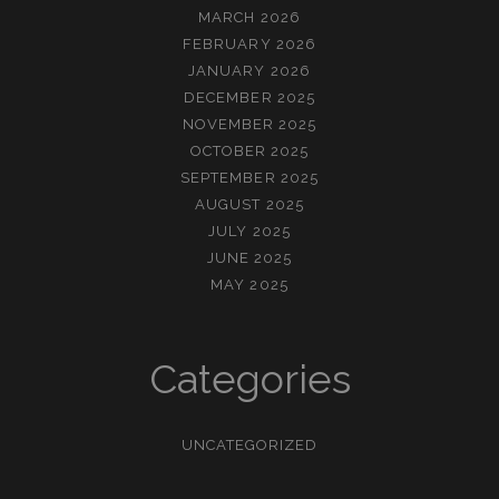
MARCH 2026
FEBRUARY 2026
JANUARY 2026
DECEMBER 2025
NOVEMBER 2025
OCTOBER 2025
SEPTEMBER 2025
AUGUST 2025
JULY 2025
JUNE 2025
MAY 2025
Categories
UNCATEGORIZED