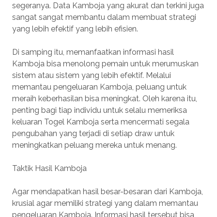
segeranya. Data Kamboja yang akurat dan terkini juga
sangat sangat membantu dalam membuat strategi
yang lebih efektif yang lebih efisien.
Di samping itu, memanfaatkan informasi hasil
Kamboja bisa menolong pemain untuk merumuskan
sistem atau sistem yang lebih efektif. Melalui
memantau pengeluaran Kamboja, peluang untuk
meraih keberhasilan bisa meningkat. Oleh karena itu,
penting bagi tiap individu untuk selalu memeriksa
keluaran Togel Kamboja serta mencermati segala
pengubahan yang terjadi di setiap draw untuk
meningkatkan peluang mereka untuk menang.
Taktik Hasil Kamboja
Agar mendapatkan hasil besar-besaran dari Kamboja,
krusial agar memiliki strategi yang dalam memantau
pengeluaran Kamboja. Informasi hasil tersebut bisa