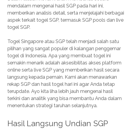
mendalam mengenai hasil SGP pada hari ini,
memberikan analisis detail, serta menjelajahi berbagai
aspek terkait togel SGP, termasuk SGP pools dan live
togel SGP.
Togel Singapore atau SGP telah menjadi salah satu
pilihan yang sangat populer di kalangan penggemar
togel di Indonesia. Apa yang membuat togel ini
semakin menarik adalah aksesibilitas akses platform
online serta live SGP yang memberikan hasil secara
langsung kepada pemain. Kami akan menawarkan
rekap SGP dan hasil togel hari ini agar Anda tetap
terupdate. Ayo kita liha lebih jauh mengenai hasil
terkini dan analitik yang bisa membantu Anda dalam
menentukan strategi taruhan selanjutnya.
Hasil Langsung Undian SGP