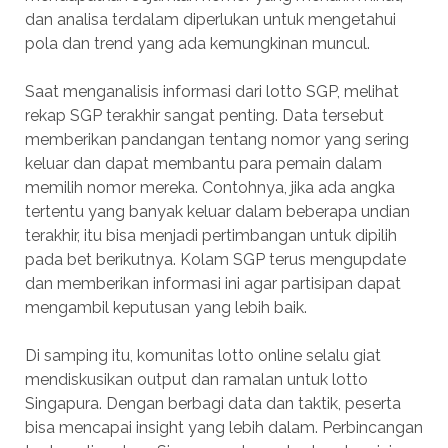
dan analisa terdalam diperlukan untuk mengetahui
pola dan trend yang ada kemungkinan muncul.
Saat menganalisis informasi dari lotto SGP, melihat
rekap SGP terakhir sangat penting. Data tersebut
memberikan pandangan tentang nomor yang sering
keluar dan dapat membantu para pemain dalam
memilih nomor mereka. Contohnya, jika ada angka
tertentu yang banyak keluar dalam beberapa undian
terakhir, itu bisa menjadi pertimbangan untuk dipilih
pada bet berikutnya. Kolam SGP terus mengupdate
dan memberikan informasi ini agar partisipan dapat
mengambil keputusan yang lebih baik.
Di samping itu, komunitas lotto online selalu giat
mendiskusikan output dan ramalan untuk lotto
Singapura. Dengan berbagi data dan taktik, peserta
bisa mencapai insight yang lebih dalam. Perbincangan