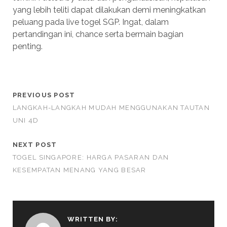
yang lebih teliti dapat dilakukan demi meningkatkan
peluang pada live togel SGP. Ingat, dalam
pertandingan ini, chance serta bermain bagian
penting.
PREVIOUS POST
LANGKAH-LANGKAH MUDAH MENGGUNAKAN TAUTAN
UNI 4D
NEXT POST
TOGEL SINGAPORE: HARGA PASARAN DAN
KESEMPATAN MENANG YANG BESAR
WRITTEN BY: