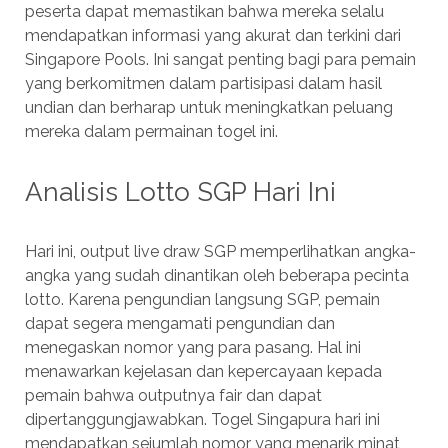
peserta dapat memastikan bahwa mereka selalu
mendapatkan informasi yang akurat dan terkini dari
Singapore Pools. Ini sangat penting bagi para pemain
yang berkomitmen dalam partisipasi dalam hasil
undian dan berharap untuk meningkatkan peluang
mereka dalam permainan togel ini.
Analisis Lotto SGP Hari Ini
Hari ini, output live draw SGP memperlihatkan angka-
angka yang sudah dinantikan oleh beberapa pecinta
lotto. Karena pengundian langsung SGP, pemain
dapat segera mengamati pengundian dan
menegaskan nomor yang para pasang. Hal ini
menawarkan kejelasan dan kepercayaan kepada
pemain bahwa outputnya fair dan dapat
dipertanggungjawabkan. Togel Singapura hari ini
mendapatkan sejumlah nomor yang menarik minat,