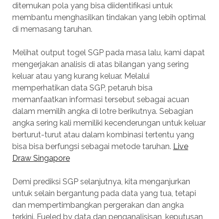
ditemukan pola yang bisa diidentifikasi untuk
membantu menghasilkan tindakan yang lebih optimal
di memasang taruhan.
Melihat output togel SGP pada masa lalu, kami dapat
mengerjakan analisis di atas bilangan yang sering
keluar atau yang kurang keluar. Melalui
memperhatikan data SGP, petaruh bisa
memanfaatkan informasi tersebut sebagai acuan
dalam memilih angka di lotre berikutnya. Sebagian
angka sering kali memiliki kecenderungan untuk keluar
berturut-turut atau dalam kombinasi tertentu yang
bisa bisa berfungsi sebagai metode taruhan.
Live
Draw Singapore
Demi prediksi SGP selanjutnya, kita menganjurkan
untuk selain bergantung pada data yang tua, tetapi
dan mempertimbangkan pergerakan dan angka
terkini. Fueled by data dan penganalisisan, keputusan