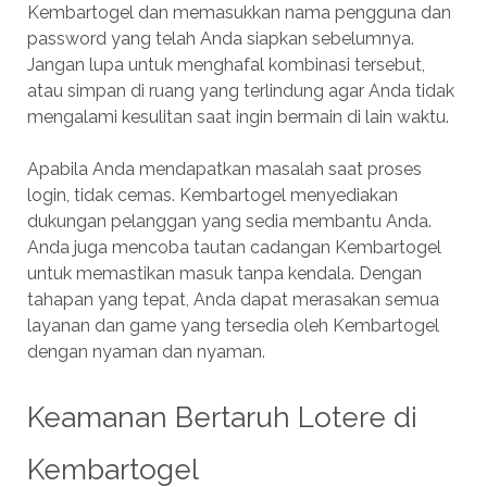
Kembartogel dan memasukkan nama pengguna dan
password yang telah Anda siapkan sebelumnya.
Jangan lupa untuk menghafal kombinasi tersebut,
atau simpan di ruang yang terlindung agar Anda tidak
mengalami kesulitan saat ingin bermain di lain waktu.
Apabila Anda mendapatkan masalah saat proses
login, tidak cemas. Kembartogel menyediakan
dukungan pelanggan yang sedia membantu Anda.
Anda juga mencoba tautan cadangan Kembartogel
untuk memastikan masuk tanpa kendala. Dengan
tahapan yang tepat, Anda dapat merasakan semua
layanan dan game yang tersedia oleh Kembartogel
dengan nyaman dan nyaman.
Keamanan Bertaruh Lotere di
Kembartogel