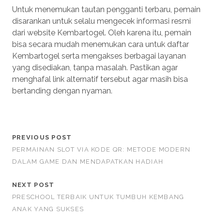
Untuk menemukan tautan pengganti terbaru, pemain
disarankan untuk selalu mengecek informasi resmi
dari website Kembartogel. Oleh karena itu, pemain
bisa secara mudah menemukan cara untuk daftar
Kembartogel serta mengakses berbagai layanan
yang disediakan, tanpa masalah. Pastikan agar
menghafal link alternatif tersebut agar masih bisa
bertanding dengan nyaman.
PREVIOUS POST
PERMAINAN SLOT VIA KODE QR: METODE MODERN
DALAM GAME DAN MENDAPATKAN HADIAH
NEXT POST
PRESCHOOL TERBAIK UNTUK TUMBUH KEMBANG
ANAK YANG SUKSES