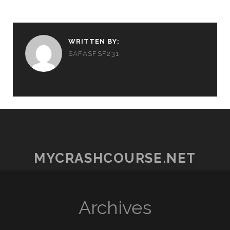
WRITTEN BY:
SAFASFSF231
MYCRASHCOURSE.NET
Archives