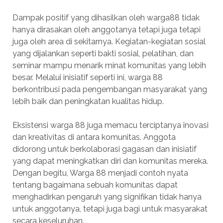
Dampak positif yang dihasilkan oleh warga88 tidak
hanya dirasakan oleh anggotanya tetapi juga tetapi
juga oleh area di sekitarnya. Kegiatan-kegiatan sosial
yang dijalankan seperti bakti sosial, pelatihan, dan
seminar mampu menarik minat komunitas yang lebih
besar. Melalui inisiatif seperti ini, warga 88
berkontribusi pada pengembangan masyarakat yang
lebih baik dan peningkatan kualitas hidup.
Eksistensi warga 88 juga memacu terciptanya inovasi
dan kreativitas di antara komunitas. Anggota
didorong untuk berkolaborasi gagasan dan inisiatif
yang dapat meningkatkan diri dan komunitas mereka.
Dengan begitu, Warga 88 menjadi contoh nyata
tentang bagaimana sebuah komunitas dapat
menghadirkan pengaruh yang signifikan tidak hanya
untuk anggotanya, tetapi juga bagi untuk masyarakat
secara keseluruhan.