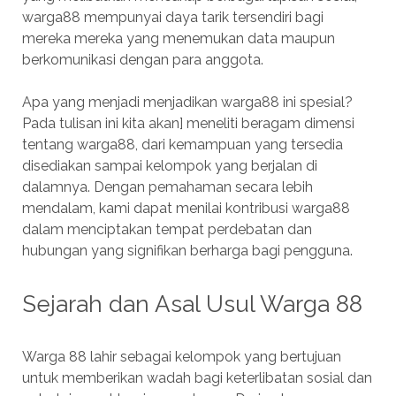
warga88 mempunyai daya tarik tersendiri bagi
mereka mereka yang menemukan data maupun
berkomunikasi dengan para anggota.
Apa yang menjadi menjadikan warga88 ini spesial?
Pada tulisan ini kita akan] meneliti beragam dimensi
tentang warga88, dari kemampuan yang tersedia
disediakan sampai kelompok yang berjalan di
dalamnya. Dengan pemahaman secara lebih
mendalam, kami dapat menilai kontribusi warga88
dalam menciptakan tempat perdebatan dan
hubungan yang signifikan berharga bagi pengguna.
Sejarah dan Asal Usul Warga 88
Warga 88 lahir sebagai kelompok yang bertujuan
untuk memberikan wadah bagi keterlibatan sosial dan