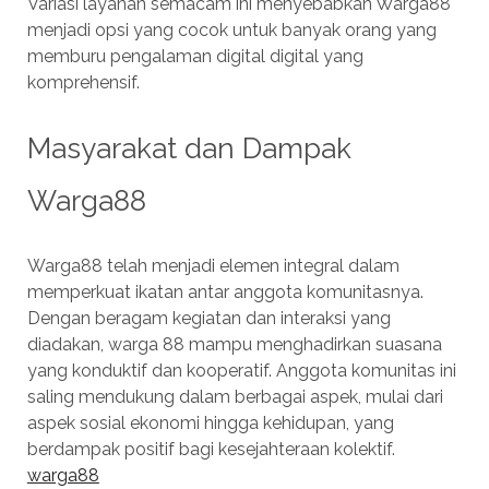
Variasi layanan semacam ini menyebabkan Warga88
menjadi opsi yang cocok untuk banyak orang yang
memburu pengalaman digital digital yang
komprehensif.
Masyarakat dan Dampak
Warga88
Warga88 telah menjadi elemen integral dalam
memperkuat ikatan antar anggota komunitasnya.
Dengan beragam kegiatan dan interaksi yang
diadakan, warga 88 mampu menghadirkan suasana
yang konduktif dan kooperatif. Anggota komunitas ini
saling mendukung dalam berbagai aspek, mulai dari
aspek sosial ekonomi hingga kehidupan, yang
berdampak positif bagi kesejahteraan kolektif.
warga88