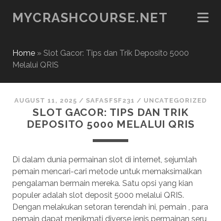
MYCRASHCOURSE.NET
Home
»
Slot Gacor: Tips dan Trik Deposito 5000
Melalui QRIS
AUGUST 11, 2025
/
SAFASFSF231
/
UNCATEGORIZED
SLOT GACOR: TIPS DAN TRIK
DEPOSITO 5000 MELALUI QRIS
Di dalam dunia permainan slot di internet, sejumlah
pemain mencari-cari metode untuk memaksimalkan
pengalaman bermain mereka. Satu opsi yang kian
populer adalah slot deposit 5000 melalui QRIS.
Dengan melakukan setoran terendah ini, pemain , para
pemain dapat menikmati diverse jenis permainan seru