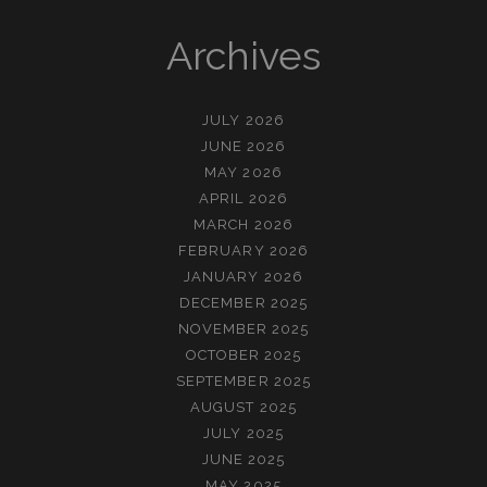
Archives
JULY 2026
JUNE 2026
MAY 2026
APRIL 2026
MARCH 2026
FEBRUARY 2026
JANUARY 2026
DECEMBER 2025
NOVEMBER 2025
OCTOBER 2025
SEPTEMBER 2025
AUGUST 2025
JULY 2025
JUNE 2025
MAY 2025