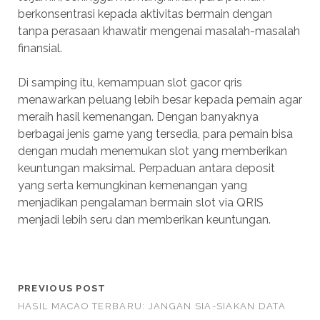
berkonsentrasi kepada aktivitas bermain dengan
tanpa perasaan khawatir mengenai masalah-masalah
finansial.
Di samping itu, kemampuan slot gacor qris
menawarkan peluang lebih besar kepada pemain agar
meraih hasil kemenangan. Dengan banyaknya
berbagai jenis game yang tersedia, para pemain bisa
dengan mudah menemukan slot yang memberikan
keuntungan maksimal. Perpaduan antara deposit
yang serta kemungkinan kemenangan yang
menjadikan pengalaman bermain slot via QRIS
menjadi lebih seru dan memberikan keuntungan.
PREVIOUS POST
HASIL MACAO TERBARU: JANGAN SIA-SIAKAN DATA