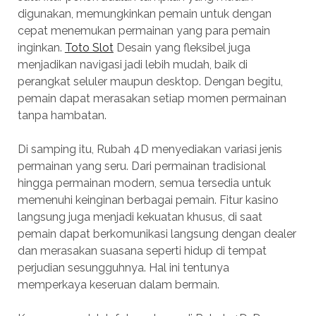
digunakan, memungkinkan pemain untuk dengan
cepat menemukan permainan yang para pemain
inginkan.
Toto Slot
Desain yang fleksibel juga
menjadikan navigasi jadi lebih mudah, baik di
perangkat seluler maupun desktop. Dengan begitu,
pemain dapat merasakan setiap momen permainan
tanpa hambatan.
Di samping itu, Rubah 4D menyediakan variasi jenis
permainan yang seru. Dari permainan tradisional
hingga permainan modern, semua tersedia untuk
memenuhi keinginan berbagai pemain. Fitur kasino
langsung juga menjadi kekuatan khusus, di saat
pemain dapat berkomunikasi langsung dengan dealer
dan merasakan suasana seperti hidup di tempat
perjudian sesungguhnya. Hal ini tentunya
memperkaya keseruan dalam bermain.