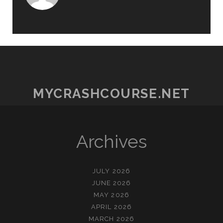
MYCRASHCOURSE.NET
Archives
JULY 2026
JUNE 2026
MAY 2026
APRIL 2026
MARCH 2026