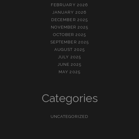
FEBRUARY 2026
JANUARY 2026
DECEMBER 2025
NOVEMBER 2025
OCTOBER 2025
SEPTEMBER 2025
AUGUST 2025
JULY 2025
JUNE 2025
MAY 2025
Categories
UNCATEGORIZED