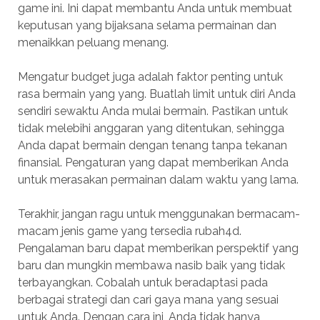
game ini. Ini dapat membantu Anda untuk membuat
keputusan yang bijaksana selama permainan dan
menaikkan peluang menang.
Mengatur budget juga adalah faktor penting untuk
rasa bermain yang yang. Buatlah limit untuk diri Anda
sendiri sewaktu Anda mulai bermain. Pastikan untuk
tidak melebihi anggaran yang ditentukan, sehingga
Anda dapat bermain dengan tenang tanpa tekanan
finansial. Pengaturan yang dapat memberikan Anda
untuk merasakan permainan dalam waktu yang lama.
Terakhir, jangan ragu untuk menggunakan bermacam-
macam jenis game yang tersedia rubah4d.
Pengalaman baru dapat memberikan perspektif yang
baru dan mungkin membawa nasib baik yang tidak
terbayangkan. Cobalah untuk beradaptasi pada
berbagai strategi dan cari gaya mana yang sesuai
untuk Anda. Dengan cara ini, Anda tidak hanya