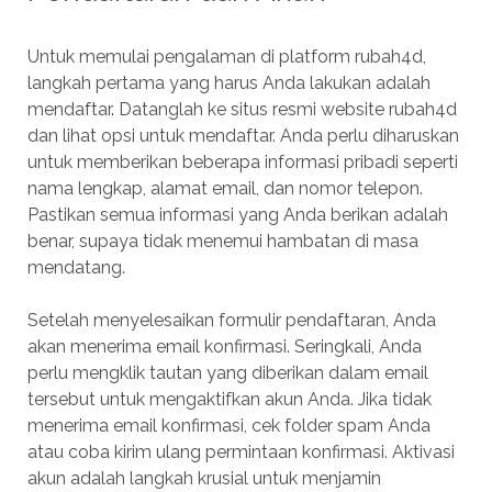
Untuk memulai pengalaman di platform rubah4d,
langkah pertama yang harus Anda lakukan adalah
mendaftar. Datanglah ke situs resmi website rubah4d
dan lihat opsi untuk mendaftar. Anda perlu diharuskan
untuk memberikan beberapa informasi pribadi seperti
nama lengkap, alamat email, dan nomor telepon.
Pastikan semua informasi yang Anda berikan adalah
benar, supaya tidak menemui hambatan di masa
mendatang.
Setelah menyelesaikan formulir pendaftaran, Anda
akan menerima email konfirmasi. Seringkali, Anda
perlu mengklik tautan yang diberikan dalam email
tersebut untuk mengaktifkan akun Anda. Jika tidak
menerima email konfirmasi, cek folder spam Anda
atau coba kirim ulang permintaan konfirmasi. Aktivasi
akun adalah langkah krusial untuk menjamin