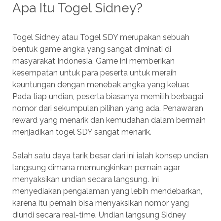
Apa Itu Togel Sidney?
Togel Sidney atau Togel SDY merupakan sebuah
bentuk game angka yang sangat diminati di
masyarakat Indonesia. Game ini memberikan
kesempatan untuk para peserta untuk meraih
keuntungan dengan menebak angka yang keluar.
Pada tiap undian, peserta biasanya memilih berbagai
nomor dari sekumpulan pilihan yang ada. Penawaran
reward yang menarik dan kemudahan dalam bermain
menjadikan togel SDY sangat menarik.
Salah satu daya tarik besar dari ini ialah konsep undian
langsung dimana memungkinkan pemain agar
menyaksikan undian secara langsung. Ini
menyediakan pengalaman yang lebih mendebarkan,
karena itu pemain bisa menyaksikan nomor yang
diundi secara real-time. Undian langsung Sidney