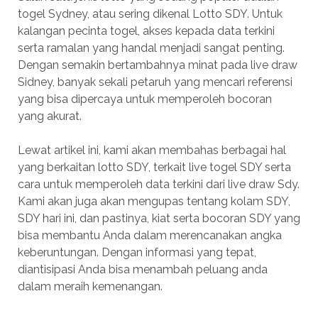
togel Sydney, atau sering dikenal Lotto SDY. Untuk
kalangan pecinta togel, akses kepada data terkini
serta ramalan yang handal menjadi sangat penting.
Dengan semakin bertambahnya minat pada live draw
Sidney, banyak sekali petaruh yang mencari referensi
yang bisa dipercaya untuk memperoleh bocoran
yang akurat.
Lewat artikel ini, kami akan membahas berbagai hal
yang berkaitan lotto SDY, terkait live togel SDY serta
cara untuk memperoleh data terkini dari live draw Sdy.
Kami akan juga akan mengupas tentang kolam SDY,
SDY hari ini, dan pastinya, kiat serta bocoran SDY yang
bisa membantu Anda dalam merencanakan angka
keberuntungan. Dengan informasi yang tepat,
diantisipasi Anda bisa menambah peluang anda
dalam meraih kemenangan.