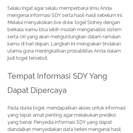
Selalu ingat agar selalu memperbarui ilmu Anda
mengenai informasi SDY serta hasil-hasil sebelum ini.
Melalui menyaksikan live draw togel Sidney dengan
berkala, kamu bisa lebih mudah menganalisis sistem
serta ciri yang akan menguntungkan dalam ramalan
kamu di hari depan. Langkah ini merupakan tindakan
utama guna meningkatkan probabilitas Anda dalam
judi togel tersebut.
Tempat Informasi SDY Yang
Dapat Dipercaya
Pada dunia togel, mendapatkan akses untuk informasi
yang tepat amat penting agar melakukan prediksi
yang benar. Penyedia informasi SDY yang dapat
diandalkan menyediakan data terkini mengenai hasil