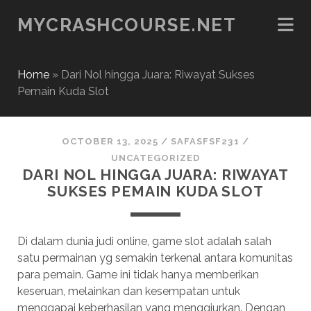
MYCRASHCOURSE.NET
Home
»
Dari Nol hingga Juara: Riwayat Sukses
Pemain Kuda Slot
OCTOBER 13, 2025
/
SAFASFSF231
/
UNCATEGORIZED
DARI NOL HINGGA JUARA: RIWAYAT
SUKSES PEMAIN KUDA SLOT
Di dalam dunia judi online, game slot adalah salah
satu permainan yg semakin terkenal antara komunitas
para pemain. Game ini tidak hanya memberikan
keseruan, melainkan dan kesempatan untuk
menggapai keberhasilan yang menggiurkan. Dengan