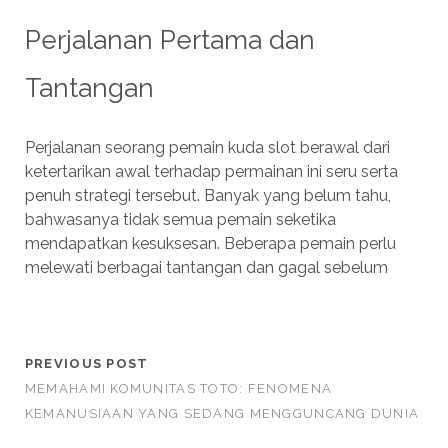
Perjalanan Pertama dan
Tantangan
Perjalanan seorang pemain kuda slot berawal dari
ketertarikan awal terhadap permainan ini seru serta
penuh strategi tersebut. Banyak yang belum tahu,
bahwasanya tidak semua pemain seketika
mendapatkan kesuksesan. Beberapa pemain perlu
melewati berbagai tantangan dan gagal sebelum
PREVIOUS POST
MEMAHAMI KOMUNITAS TOTO: FENOMENA
KEMANUSIAAN YANG SEDANG MENGGUNCANG DUNIA