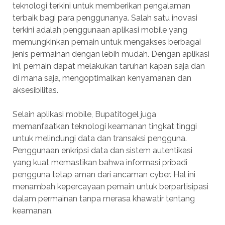
teknologi terkini untuk memberikan pengalaman
terbaik bagi para penggunanya. Salah satu inovasi
terkini adalah penggunaan aplikasi mobile yang
memungkinkan pemain untuk mengakses berbagai
jenis permainan dengan lebih mudah. Dengan aplikasi
ini, pemain dapat melakukan taruhan kapan saja dan
di mana saja, mengoptimalkan kenyamanan dan
aksesibilitas.
Selain aplikasi mobile, Bupatitogel juga
memanfaatkan teknologi keamanan tingkat tinggi
untuk melindungi data dan transaksi pengguna.
Penggunaan enkripsi data dan sistem autentikasi
yang kuat memastikan bahwa informasi pribadi
pengguna tetap aman dari ancaman cyber. Hal ini
menambah kepercayaan pemain untuk berpartisipasi
dalam permainan tanpa merasa khawatir tentang
keamanan.