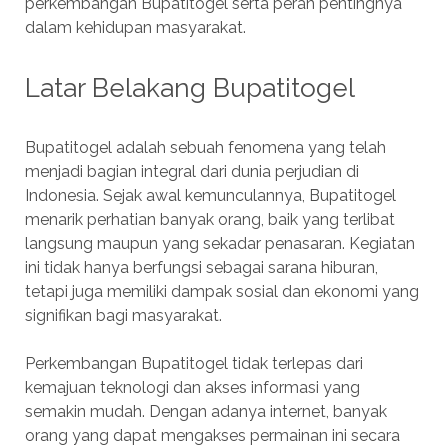
perkembangan Bupatitogel serta peran pentingnya
dalam kehidupan masyarakat.
Latar Belakang Bupatitogel
Bupatitogel adalah sebuah fenomena yang telah
menjadi bagian integral dari dunia perjudian di
Indonesia. Sejak awal kemunculannya, Bupatitogel
menarik perhatian banyak orang, baik yang terlibat
langsung maupun yang sekadar penasaran. Kegiatan
ini tidak hanya berfungsi sebagai sarana hiburan,
tetapi juga memiliki dampak sosial dan ekonomi yang
signifikan bagi masyarakat.
Perkembangan Bupatitogel tidak terlepas dari
kemajuan teknologi dan akses informasi yang
semakin mudah. Dengan adanya internet, banyak
orang yang dapat mengakses permainan ini secara