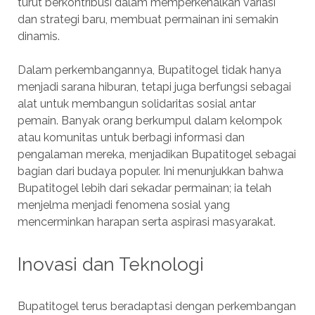
turut berkontribusi dalam memperkenalkan variasi
dan strategi baru, membuat permainan ini semakin
dinamis.
Dalam perkembangannya, Bupatitogel tidak hanya
menjadi sarana hiburan, tetapi juga berfungsi sebagai
alat untuk membangun solidaritas sosial antar
pemain. Banyak orang berkumpul dalam kelompok
atau komunitas untuk berbagi informasi dan
pengalaman mereka, menjadikan Bupatitogel sebagai
bagian dari budaya populer. Ini menunjukkan bahwa
Bupatitogel lebih dari sekadar permainan; ia telah
menjelma menjadi fenomena sosial yang
mencerminkan harapan serta aspirasi masyarakat.
Inovasi dan Teknologi
Bupatitogel terus beradaptasi dengan perkembangan