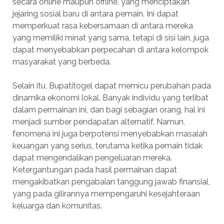
secara online maupun offline, yang menciptakan
jejaring sosial baru di antara pemain. Ini dapat
memperkuat rasa kebersamaan di antara mereka
yang memiliki minat yang sama, tetapi di sisi lain, juga
dapat menyebabkan perpecahan di antara kelompok
masyarakat yang berbeda.
Selain itu, Bupatitogel dapat memicu perubahan pada
dinamika ekonomi lokal. Banyak individu yang terlibat
dalam permainan ini, dan bagi sebagian orang, hal ini
menjadi sumber pendapatan alternatif. Namun,
fenomena ini juga berpotensi menyebabkan masalah
keuangan yang serius, terutama ketika pemain tidak
dapat mengendalikan pengeluaran mereka.
Ketergantungan pada hasil permainan dapat
mengakibatkan pengabaian tanggung jawab finansial,
yang pada gilirannya mempengaruhi kesejahteraan
keluarga dan komunitas.