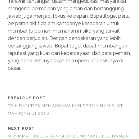
Terakhir, tantangan dalam mengedukasi masyarakat
mengenai permainan yang aman dan bertanggung
jawab juga menjadi fokus ke depan. Bupatitogel perlu
berperan aktif dalam kampanye kesadaran untuk
membantu pemain memahami risiko yang terkait
dengan perjudian. Dengan pendekatan yang lebih
bertanggung jawab, Bupatitogel dapat membangun
reputasi yang kuat dan kepercayaan dari para pemain,
yang pada akhirnya akan memperkuat posisinya di
pasar.
PREVIOUS POST
TRIK DAN TIPS MEMAKSIMALKAN PERMAINAN SLOT
MAHJONG DI 2026
NEXT POST
MENIKMATI KESERUAN SLOT DEMO SWEET BONANZA