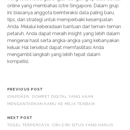
online yang membahas lotre Singapore. Dalam grup
ini, biasanya anggota berinteraksi data paling baru,
tips, dan strategi untuk memperbaiki kesempatan
Anda. Melalui keberadaan bantuan dari teman-teman
petaruh, Anda dapat meraih insight yang lebih dalam
mengenai hasil serta angka-angka yang kebanyakan
keluar. Hal tersebut dapat memfasilitasi Anda
mengambil langkah yang lebih tepat dalam
kompetisi.
PREVIOUS POST
IDNPOKER: DOMPET DIGITAL YANG AKAN
MENGANTARKAN KAMU KE MEJA TERBAIK
NEXT POST
TOGEL TERPERCAYA: CIRI-CIRI SITUS YANG HARUS