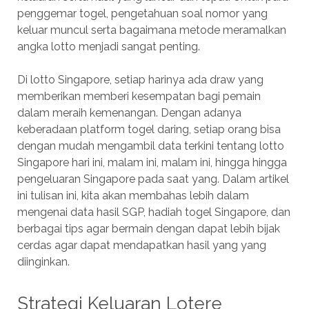
penggemar togel, pengetahuan soal nomor yang
keluar muncul serta bagaimana metode meramalkan
angka lotto menjadi sangat penting.
Di lotto Singapore, setiap harinya ada draw yang
memberikan memberi kesempatan bagi pemain
dalam meraih kemenangan. Dengan adanya
keberadaan platform togel daring, setiap orang bisa
dengan mudah mengambil data terkini tentang lotto
Singapore hari ini, malam ini, malam ini, hingga hingga
pengeluaran Singapore pada saat yang. Dalam artikel
ini tulisan ini, kita akan membahas lebih dalam
mengenai data hasil SGP, hadiah togel Singapore, dan
berbagai tips agar bermain dengan dapat lebih bijak
cerdas agar dapat mendapatkan hasil yang yang
diinginkan.
Strategi Keluaran Lotere