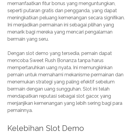
memanfaatkan fitur bonus yang menguntungkan,
seperti putaran gratis dan pengganda, yang dapat
meningkatkan peluang kemenangan secara signifikan.
Ini menjadikan permainan ini sebagai pilihan yang
menarik bagi mereka yang mencari pengalaman
bermain yang seru.
Dengan slot demo yang tersedia, pemain dapat
mencoba Sweet Rush Bonanza tanpa harus
mempertaruhkan uang nyata. Ini memungkinkan
pemain untuk memahami mekanisme permainan dan
menemukan strategi yang paling efektif sebelum
bermain dengan uang sungguhan. Slot ini telah
mendapatkan reputasi sebagai slot gacor, yang
menjanjikan kemenangan yang lebih sering bagi para
pemainnya.
Kelebihan Slot Demo