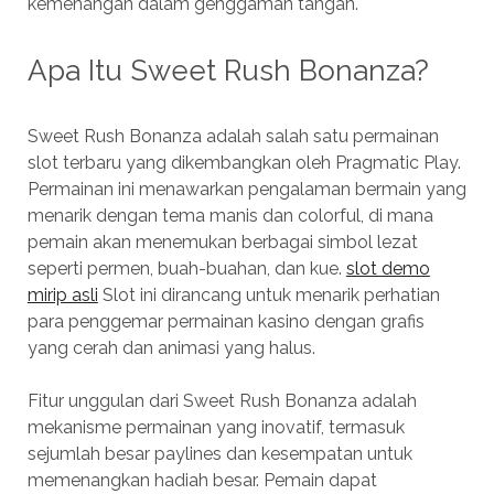
kemenangan dalam genggaman tangan.
Apa Itu Sweet Rush Bonanza?
Sweet Rush Bonanza adalah salah satu permainan
slot terbaru yang dikembangkan oleh Pragmatic Play.
Permainan ini menawarkan pengalaman bermain yang
menarik dengan tema manis dan colorful, di mana
pemain akan menemukan berbagai simbol lezat
seperti permen, buah-buahan, dan kue.
slot demo
mirip asli
Slot ini dirancang untuk menarik perhatian
para penggemar permainan kasino dengan grafis
yang cerah dan animasi yang halus.
Fitur unggulan dari Sweet Rush Bonanza adalah
mekanisme permainan yang inovatif, termasuk
sejumlah besar paylines dan kesempatan untuk
memenangkan hadiah besar. Pemain dapat