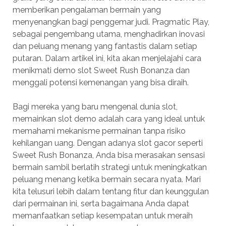
memberikan pengalaman bermain yang
menyenangkan bagi penggemar judi. Pragmatic Play,
sebagai pengembang utama, menghadirkan inovasi
dan peluang menang yang fantastis dalam setiap
putaran. Dalam artikel ini, kita akan menjelajahi cara
menikmati demo slot Sweet Rush Bonanza dan
menggali potensi kemenangan yang bisa diraih.
Bagi mereka yang baru mengenal dunia slot,
memainkan slot demo adalah cara yang ideal untuk
memahami mekanisme permainan tanpa risiko
kehilangan uang. Dengan adanya slot gacor seperti
Sweet Rush Bonanza, Anda bisa merasakan sensasi
bermain sambil berlatih strategi untuk meningkatkan
peluang menang ketika bermain secara nyata. Mari
kita telusuri lebih dalam tentang fitur dan keunggulan
dari permainan ini, serta bagaimana Anda dapat
memanfaatkan setiap kesempatan untuk meraih