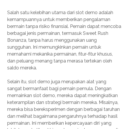
Salah satu kelebihan utama dari slot demo adalah
kemampuannya untuk memberikan pengalaman
bermain tanpa risiko finansial. Pemain dapat mencoba
berbagai jenis permainan, termasuk Sweet Rush
Bonanza, tanpa harus menggunakan uang
sungguhan. Ini memungkinkan pemain untuk
memahami mekanika permainan, fitur-fitur khusus,
dan peluang menang tanpa merasa tertekan oleh
saldo mereka.
Selain itu, slot demo juga merupakan alat yang
sangat bermanfaat bagi pemain pemula. Dengan
memainkan slot demo, mereka dapat meningkatkan
keterampilan dan strategi bermain mereka. Misalnya,
mereka bisa bereksperimen dengan berbagai taruhan
dan melihat bagaimana pengaruhnya terhadap hasil
permainan. Ini memberikan kepercayaan diri yang