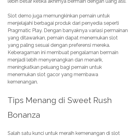
lebih besar ketika akhirnya bermain dengan uang asli.
Slot demo juga memungkinkan pemain untuk
menjelajahi berbagai produk dari penyedia seperti
Pragmatic Play. Dengan banyaknya variasi permainan
yang ditawarkan, pemain dapat menemukan slot
yang paling sesuai dengan preferensi mereka.
Keberagaman ini membuat pengalaman bermain
menjadi lebih menyenangkan dan menarik,
meningkatkan peluang bagi pemain untuk
menemukan slot gacor yang membawa
kemenangan.
Tips Menang di Sweet Rush
Bonanza
Salah satu kunci untuk meraih kemenangan di slot