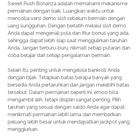
Sweet Rush Bonanza adalah memahami mekanisme
permainan dengan baik. Luangkan waktu untuk
mencoba versi demo slot sebelum bermain dengan
uang sungguhan. Dengan berlatih melalui slot demo,
Anda dapat mengenali pola dan fitur bonus yang ada,
sehingga dapat lebih siap saat menggulirkan taruhan
Anda. Jangan terburu-buru, nikmati setiap putaran dan
coba belajar dari setiap pengalaman bermain.
Selain itu, penting untuk mengelola bankroll Anda
dengan bijak. Tetapkan batas berapa banyak yang
bersedia Anda pertaruhkan dan jangan melebihi batas
tersebut. Dalam permainan seperti ini, emosi bisa
mengambil alih, tetapi disiplin sangat penting. Pilih
taruhan yang sesuai dengan saldo Anda agar dapat
menikmati permainan lebih lama dan memberikan
peluang lebih besar untuk mendapatkan jackpot yang
menggiurkan.