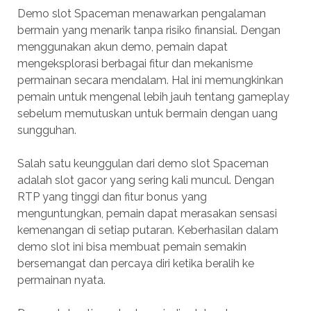
Demo slot Spaceman menawarkan pengalaman
bermain yang menarik tanpa risiko finansial. Dengan
menggunakan akun demo, pemain dapat
mengeksplorasi berbagai fitur dan mekanisme
permainan secara mendalam. Hal ini memungkinkan
pemain untuk mengenal lebih jauh tentang gameplay
sebelum memutuskan untuk bermain dengan uang
sungguhan.
Salah satu keunggulan dari demo slot Spaceman
adalah slot gacor yang sering kali muncul. Dengan
RTP yang tinggi dan fitur bonus yang
menguntungkan, pemain dapat merasakan sensasi
kemenangan di setiap putaran. Keberhasilan dalam
demo slot ini bisa membuat pemain semakin
bersemangat dan percaya diri ketika beralih ke
permainan nyata.