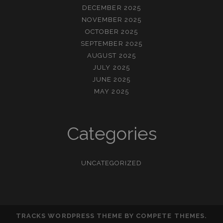
DECEMBER 2025
NOVEMBER 2025
OCTOBER 2025
SEPTEMBER 2025
AUGUST 2025
JULY 2025
JUNE 2025
MAY 2025
Categories
UNCATEGORIZED
TRACKS WORDPRESS THEME
BY COMPETE THEMES.