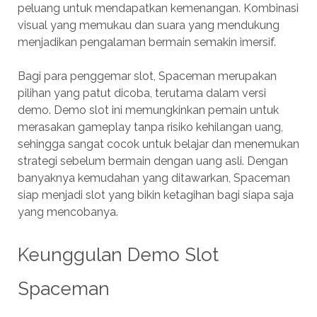
peluang untuk mendapatkan kemenangan. Kombinasi
visual yang memukau dan suara yang mendukung
menjadikan pengalaman bermain semakin imersif.
Bagi para penggemar slot, Spaceman merupakan
pilihan yang patut dicoba, terutama dalam versi
demo. Demo slot ini memungkinkan pemain untuk
merasakan gameplay tanpa risiko kehilangan uang,
sehingga sangat cocok untuk belajar dan menemukan
strategi sebelum bermain dengan uang asli. Dengan
banyaknya kemudahan yang ditawarkan, Spaceman
siap menjadi slot yang bikin ketagihan bagi siapa saja
yang mencobanya.
Keunggulan Demo Slot
Spaceman