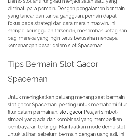
Demo slot anti rungkad menjadi salah satu yang
diminati para pemain. Dengan pengalaman bermain
yang lancar dan tanpa gangguan, pemain dapat
fokus pada strategi dan cara meraih maxwin. Ini
menjadi keunggulan tersendiri, menambah ketagihan
bagi mereka yang ingin terus berusaha mencapai
kemenangan besar dalam slot Spaceman.
Tips Bermain Slot Gacor
Spaceman
Untuk meningkatkan peluang menang saat bermain
slot gacor Spaceman, penting untuk memahami fitur-
fitur dalam permainan.
slot gacor
Pelajari simbol-
simbol yang ada dan kombinasi yang memberikan
pembayaran tertinggi. Manfaatkan mode demo slot
untuk latihan sebelum bermain dengan uang asli. Ini