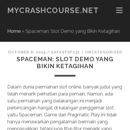
MYCRASHCOURSE.NET
Home
»
Spaceman: Slot Demo yang Bikin Ketagihan
OCTOBER 8, 2025
/
SAFASFSF231
/
UNCATEGORIZED
SPACEMAN: SLOT DEMO YANG
BIKIN KETAGIHAN
Dalam dunia permainan slot online, banyak judul yang
telah menarik perhatian para pemain. Namun, ada
satu permainan yang belakangan ini menjadi
perbincangan hangat di kalangan penggemar slot,
yaitu Spaceman. Game dari Pragmatic Play ini tidak
hanya menawarkan pengalaman bermain yang
mengasyikkan, tetapi juga fitur-fitur menarik yang