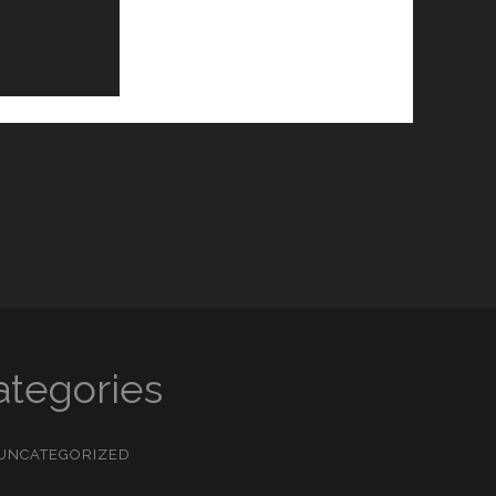
ategories
UNCATEGORIZED