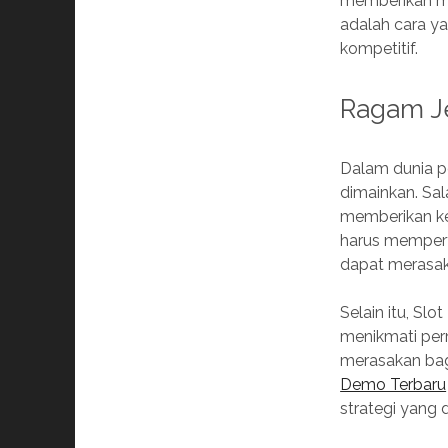
memberikan mer
adalah cara y
kompetitif.
Ragam J
Dalam dunia pe
dimainkan. Sal
memberikan k
harus mempert
dapat merasak
Selain itu, Sl
menikmati per
merasakan baga
Demo Terbaru
strategi yang