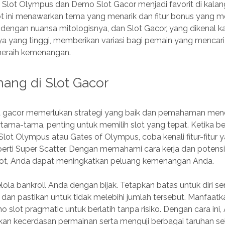
o Slot Olympus dan Demo Slot Gacor menjadi favorit di kala
ot ini menawarkan tema yang menarik dan fitur bonus yang m
dengan nuansa mitologisnya, dan Slot Gacor, yang dikenal ka
 yang tinggi, memberikan variasi bagi pemain yang mencar
meraih kemenangan.
ang di Slot Gacor
t gacor memerlukan strategi yang baik dan pemahaman me
tama-tama, penting untuk memilih slot yang tepat. Ketika be
Slot Olympus atau Gates of Olympus, coba kenali fitur-fitur 
perti Super Scatter. Dengan memahami cara kerja dan potens
slot, Anda dapat meningkatkan peluang kemenangan Anda.
elola bankroll Anda dengan bijak. Tetapkan batas untuk diri s
 dan pastikan untuk tidak melebihi jumlah tersebut. Manfaat
 slot pragmatic untuk berlatih tanpa risiko. Dengan cara ini
 kecerdasan permainan serta menguji berbagai taruhan se