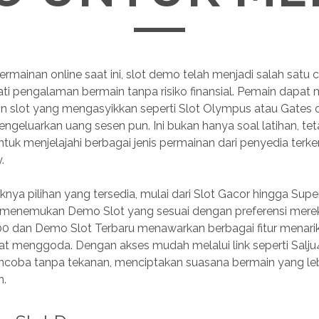
rmainan online saat ini, slot demo telah menjadi salah satu c
ti pengalaman bermain tanpa risiko finansial. Pemain dapat
in slot yang mengasyikkan seperti Slot Olympus atau Gates
ngeluarkan uang sesen pun. Ini bukan hanya soal latihan, tet
uk menjelajahi berbagai jenis permainan dari penyedia terk
.
ya pilihan yang tersedia, mulai dari Slot Gacor hingga Super
menemukan Demo Slot yang sesuai dengan preferensi merek
0 dan Demo Slot Terbaru menawarkan berbagai fitur menari
at menggoda. Dengan akses mudah melalui link seperti Salj
ncoba tanpa tekanan, menciptakan suasana bermain yang leb
n.