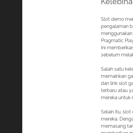
Kelebih
Slot demo men
pengalaman be
menggunakan s
Pragmatic Play
Ini memberika
sebelum melak
Salah satu ke
memainkan gam
dan link slot
terbaru atau 
mereka untuk m
Selain itu, s
mereka. Denga
memasang taruh