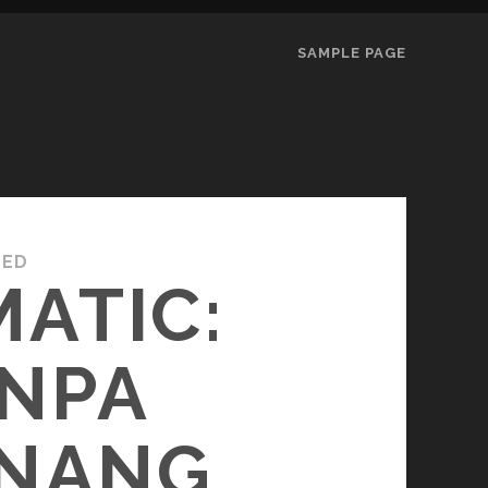
SAMPLE PAGE
ZED
ATIC:
ANPA
ENANG