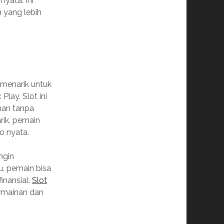
yata. Ini
 yang lebih
 menarik untuk
lay. Slot ini
nan tanpa
rik, pemain
o nyata.
ngin
u, pemain bisa
inansial.
Slot
rmainan dan