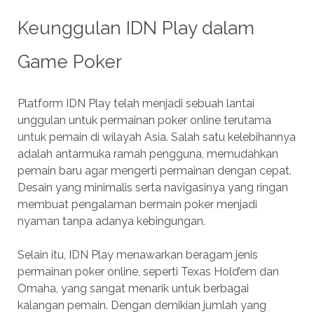
Keunggulan IDN Play dalam
Game Poker
Platform IDN Play telah menjadi sebuah lantai
unggulan untuk permainan poker online terutama
untuk pemain di wilayah Asia. Salah satu kelebihannya
adalah antarmuka ramah pengguna, memudahkan
pemain baru agar mengerti permainan dengan cepat.
Desain yang minimalis serta navigasinya yang ringan
membuat pengalaman bermain poker menjadi
nyaman tanpa adanya kebingungan.
Selain itu, IDN Play menawarkan beragam jenis
permainan poker online, seperti Texas Hold’em dan
Omaha, yang sangat menarik untuk berbagai
kalangan pemain. Dengan demikian jumlah yang