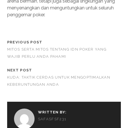
arena bermain, tetapi juga sebagai lingkungan yang
menyenangkan dan menguntungkan untuk seluruh
penggemar poker.
PREVIOUS POST
MITOS SERTA MITOS TENTANG IDN POKER YANG
WAJIB PERLU ANDA PAHAMI
NEXT POST
KUDA: TAKTIK CERDAS UNTUK MENGOPTIMALKAN
KEBERUNTUNGAN ANDA
WRITTEN BY:
SAFASFSF231