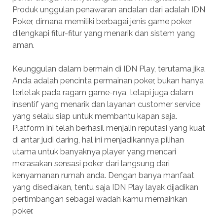
Produk unggulan penawaran andalan dari adalah IDN
Poker, dimana memiliki berbagai jenis game poker
dilengkapi fitur-fitur yang menarik dan sistem yang
aman.
Keunggulan dalam bermain di IDN Play, terutama jika
Anda adalah pencinta permainan poker, bukan hanya
terletak pada ragam game-nya, tetapi juga dalam
insentif yang menarik dan layanan customer service
yang selalu siap untuk membantu kapan saja.
Platform ini telah berhasil menjalin reputasi yang kuat
di antar judi daring, hal ini menjadikannya pilihan
utama untuk banyaknya player yang mencari
merasakan sensasi poker dari langsung dari
kenyamanan rumah anda. Dengan banya manfaat
yang disediakan, tentu saja IDN Play layak dijadikan
pertimbangan sebagai wadah kamu memainkan
poker.