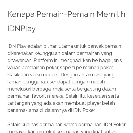
Kenapa Pemain-Pemain Memilih
IDNPlay
IDN Play adalah pilihan utama untuk banyak pemain
dikarenakan keunggulan dalam permainan yang
ditawarkan. Platform ini menghadirkan berbagai jenis
varian permainan poker, seperti permainan poker
klasik dan versi modern. Dengan antarmuka yang
ramah pengguna, user dapat dengan mudah
menelusuri berbagai meja serta bergabung dalam
permainan favorit mereka. Selain itu, keseruan serta
tantangan yang ada akan membuat player betah
berlama-lama di dalamnya di IDN Poker.
Selain kualitas permainan warna permainan, IDN Poker
menawarkan protokol keamanan yang kuat untuk