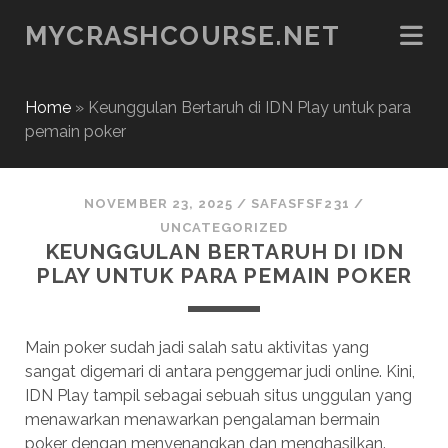
MYCRASHCOURSE.NET
Home
»
Keunggulan Bertaruh di IDN Play untuk para
pemain poker
NOVEMBER 23, 2025
/
SAFASFSF231
/
UNCATEGORIZED
KEUNGGULAN BERTARUH DI IDN
PLAY UNTUK PARA PEMAIN POKER
Main poker sudah jadi salah satu aktivitas yang
sangat digemari di antara penggemar judi online. Kini,
IDN Play tampil sebagai sebuah situs unggulan yang
menawarkan menawarkan pengalaman bermain
poker dengan menyenangkan dan menghasilkan.