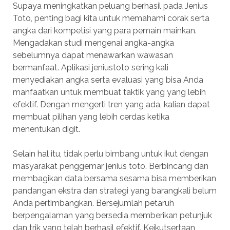
Supaya meningkatkan peluang berhasil pada Jenius
Toto, penting bagi kita untuk memahami corak serta
angka dari kompetisi yang para pemain mainkan.
Mengadakan studi mengenai angka-angka
sebelumnya dapat menawarkan wawasan
bermanfaat. Aplikasi jeniustoto sering kali
menyediakan angka serta evaluasi yang bisa Anda
manfaatkan untuk membuat taktik yang yang lebih
efektif. Dengan mengerti tren yang ada, kalian dapat
membuat pilihan yang lebih cerdas ketika
menentukan digit.
Selain hal itu, tidak perlu bimbang untuk ikut dengan
masyarakat penggemar jenius toto. Berbincang dan
membagikan data bersama sesama bisa memberikan
pandangan ekstra dan strategi yang barangkali belum
Anda pertimbangkan. Bersejumlah petaruh
berpengalaman yang bersedia memberikan petunjuk
dan trik yang telah berhasil efektif. Keikutsertaan