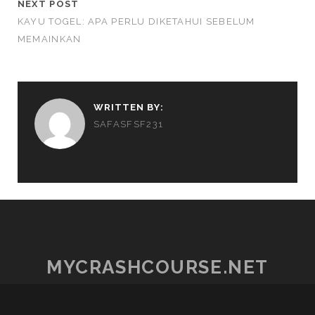
NEXT POST
KAYU TOGEL: APA PERLU DIKETAHUI SEBELUM
MEMAINKAN
WRITTEN BY:
SAFASFSF231
MYCRASHCOURSE.NET