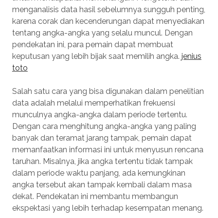
menganalisis data hasil sebelumnya sungguh penting,
karena corak dan kecenderungan dapat menyediakan
tentang angka-angka yang selalu muncul. Dengan
pendekatan ini, para pemain dapat membuat
keputusan yang lebih bijak saat memilih angka.
jenius
toto
Salah satu cara yang bisa digunakan dalam penelitian
data adalah melalui memperhatikan frekuensi
munculnya angka-angka dalam periode tertentu.
Dengan cara menghitung angka-angka yang paling
banyak dan teramat jarang tampak, pemain dapat
memanfaatkan informasi ini untuk menyusun rencana
taruhan. Misalnya, jika angka tertentu tidak tampak
dalam periode waktu panjang, ada kemungkinan
angka tersebut akan tampak kembali dalam masa
dekat. Pendekatan ini membantu membangun
ekspektasi yang lebih terhadap kesempatan menang.