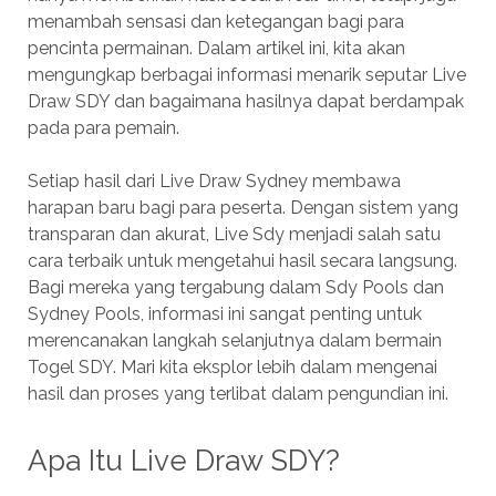
menambah sensasi dan ketegangan bagi para
pencinta permainan. Dalam artikel ini, kita akan
mengungkap berbagai informasi menarik seputar Live
Draw SDY dan bagaimana hasilnya dapat berdampak
pada para pemain.
Setiap hasil dari Live Draw Sydney membawa
harapan baru bagi para peserta. Dengan sistem yang
transparan dan akurat, Live Sdy menjadi salah satu
cara terbaik untuk mengetahui hasil secara langsung.
Bagi mereka yang tergabung dalam Sdy Pools dan
Sydney Pools, informasi ini sangat penting untuk
merencanakan langkah selanjutnya dalam bermain
Togel SDY. Mari kita eksplor lebih dalam mengenai
hasil dan proses yang terlibat dalam pengundian ini.
Apa Itu Live Draw SDY?