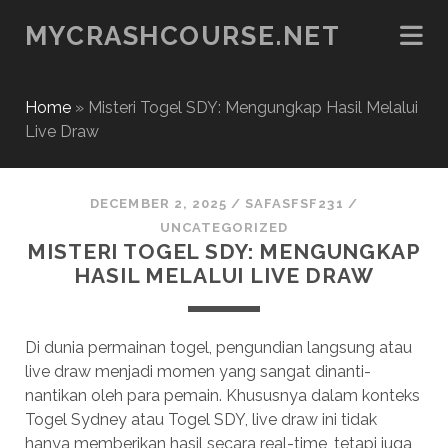
MYCRASHCOURSE.NET
Home
»
Misteri Togel SDY: Mengungkap Hasil Melalui
Live Draw
DECEMBER 2, 2025
/
SAFASFSF231
/
UNCATEGORIZED
MISTERI TOGEL SDY: MENGUNGKAP
HASIL MELALUI LIVE DRAW
Di dunia permainan togel, pengundian langsung atau
live draw menjadi momen yang sangat dinanti-
nantikan oleh para pemain. Khususnya dalam konteks
Togel Sydney atau Togel SDY, live draw ini tidak
hanya memberikan hasil secara real-time, tetapi juga