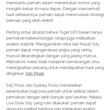
membantu pemain dalam menentukan nomor yang
mungkin keluar di masa depan. Dengan mencermati
hasil sebelumnya, pemain dapat merumuskan strategi
bermain yang lebih efektif.
Penting untuk dicatat bahwa Togel SDY bukan hanya
permainan keberuntungan, tetapi juga melibatkan
analisis statistik. Menggunakan data dari Result Sdy,
pemain dapat mengevaluasi angka yang sering
muncul dibandingkan dengan yang jarang muncul.
Metode ini, meski tidak menjamin kemenangan, bisa
meningkatkan peluang untuk mendapatkan hasil yang
diinginkan.
Sdy Pools
Sdy Pools dan Sydney Pools memberikan
kesempatan bagi para pemain untuk terlibat dalam
permainan dengan lebih banyak opsi taruhan. Melalui
Live Draw Sdy yang rutin dilakukan, pemain dapat
langsung melihat hasilnya dan melakukan analisis