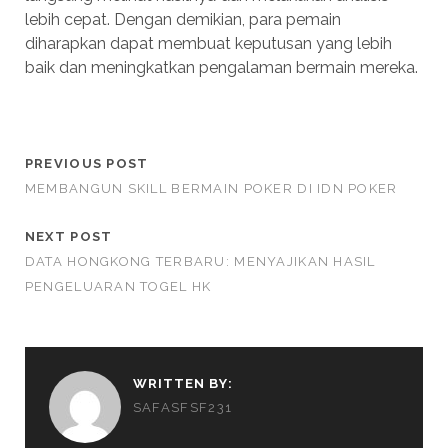
lebih cepat. Dengan demikian, para pemain
diharapkan dapat membuat keputusan yang lebih
baik dan meningkatkan pengalaman bermain mereka.
PREVIOUS POST
MEMBANGUN SKILL BERMAIN POKER DI IDN POKER
NEXT POST
DATA HONGKONG TERBARU: MENYAJIKAN HASIL
PENGELUARAN TOGEL HK
WRITTEN BY:
SAFASFSF231