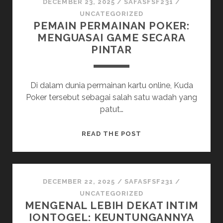
SEKADAR
DECEMBER 23, 2025
/
SAFASFSF231
/
PERMAINAN
UNCATEGORIZED
PEMAIN PERMAINAN POKER:
ANGKA
MENGUASAI GAME SECARA
PINTAR
Di dalam dunia permainan kartu online, Kuda
Poker tersebut sebagai salah satu wadah yang
patut…
PEMAIN
READ THE POST
PERMAINAN
POKER:
MENGUASAI
GAME
DECEMBER 22, 2025
/
SAFASFSF231
/
SECARA
UNCATEGORIZED
MENGENAL LEBIH DEKAT INTIM
PINTAR
IONTOGEL: KEUNTUNGANNYA