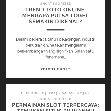
PRAGMATICPLAY
UNCATEGORIZED
TREND TOTO ONLINE:
SERTA
MENGAPA PULSA TOGEL
PGSOFT
SEMAKIN DIKENAL?
Dalam beberapa tahun belakangan, industri
perjudian online telah mengalami
perkembangan yang signifikan. Salah satu
fenomena…
TREND
READ THE POST
TOTO
ONLINE:
MENGAPA
PULSA
DECEMBER 24, 2025
/
SAFASFSF231
/
TOGEL
UNCATEGORIZED
PERMAINAN SLOT TERPERCAYA:
SEMAKIN
TEMUKAN SITUS PILIHANMU
DIKENAL?