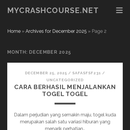
MYCRASHCOURSE.NET
Home
»
Archives for December 2025
»
Page 2
MONTH:
DECEMBER 2025
DECEMBER 25, 2025
/
SAFASFSF231
/
UNCATEGORIZED
CARA BERHASIL MENJALANKAN
TOGEL TOGEL
Dalam perjudian yang semakin maju, togel kuda
merupakan salah satu variasi hiburan yang
menarik perhatian…