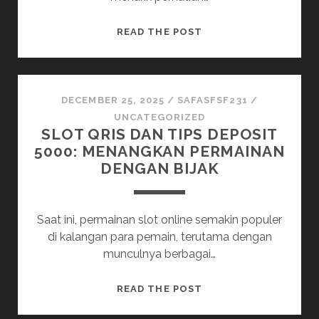
CARA
READ THE POST
BERHASIL
MENJALANKAN
TOGEL
TOGEL
DECEMBER 25, 2025
/
SAFASFSF231
/
UNCATEGORIZED
SLOT QRIS DAN TIPS DEPOSIT
5000: MENANGKAN PERMAINAN
DENGAN BIJAK
Saat ini, permainan slot online semakin populer
di kalangan para pemain, terutama dengan
munculnya berbagai…
SLOT
READ THE POST
QRIS