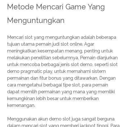
Metode Mencari Game Yang
Menguntungkan
Mencari slot yang menguntungkan adalah beberapa
tujuan utama pemain judi slot online. Agar
meningkatkan kesempatan menang, penting untuk
melakukan penelitian sebelumnya. Pemain dianjurkan
untuk mencoba berbagai jenis slot demo, seperti slot
demo pragmatic play, untuk memahami sistem
permainan dan fitur bonus yang ditawarkan. Dengan
cara mengetahui berbagai tipe slot, para pemain
dapat memilih permainan yang mana yang memiliki
kemungkinan lebih besar untuk memberikan
kemenangan.
Menggunakan akun demo slot juga sangat berguna
dalam mencari slot yang memberi jackpot tinggi. Para