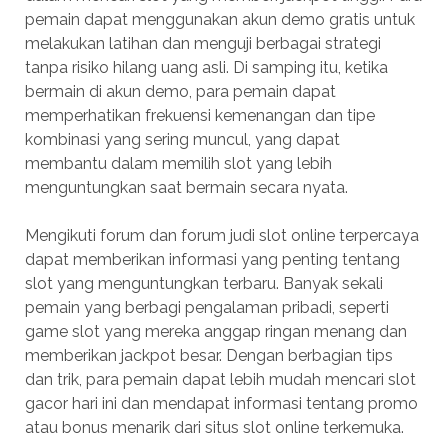
pemain dapat menggunakan akun demo gratis untuk
melakukan latihan dan menguji berbagai strategi
tanpa risiko hilang uang asli. Di samping itu, ketika
bermain di akun demo, para pemain dapat
memperhatikan frekuensi kemenangan dan tipe
kombinasi yang sering muncul, yang dapat
membantu dalam memilih slot yang lebih
menguntungkan saat bermain secara nyata.
Mengikuti forum dan forum judi slot online terpercaya
dapat memberikan informasi yang penting tentang
slot yang menguntungkan terbaru. Banyak sekali
pemain yang berbagi pengalaman pribadi, seperti
game slot yang mereka anggap ringan menang dan
memberikan jackpot besar. Dengan berbagian tips
dan trik, para pemain dapat lebih mudah mencari slot
gacor hari ini dan mendapat informasi tentang promo
atau bonus menarik dari situs slot online terkemuka.