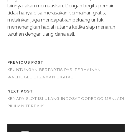
lainnya, akan memuaskan. Dengan begitu pemain
tidak hanya bisa merasakan permainan gratis,
melainkan juga mendapatkan peluang untuk
memenangkan hadiah utama ketika siap menaruh
taruhan dengan uang dana asli.
PREVIOUS POST
KEUNTUNGAN BERPARTISIPASI PERMAINAN
WALITOGEL DI ZAMAN DIGITAL
NEXT POST
KENAPA SLOT ISI ULANG INDOSAT OOREDOO MENJADI
PILIHAN TERBAIK