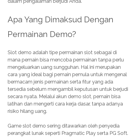
dalam pengalaman berjudi Anda.
Apa Yang Dimaksud Dengan
Permainan Demo?
Slot demo adalah tipe permainan slot sebagai di
mana pemain bisa mencoba permainan tanpa perlu
mengeluarkan uang sungguhan. Hal ini merupakan
cara yang ideal bagi pemain pemula untuk mengenal
bermacam jenis permainan serta fitur yang ada
tersedia sebelum mengambil keputusan untuk berjudi
secara nyata. Melalui akun demo slot, pemain bisa
latihan dan mengerti cara kerja dasar, tanpa adanya
risiko hilang uang.
Game slot demo sering ditawarkan oleh penyedia
perangkat lunak seperti Pragmatic Play serta PG Soft.