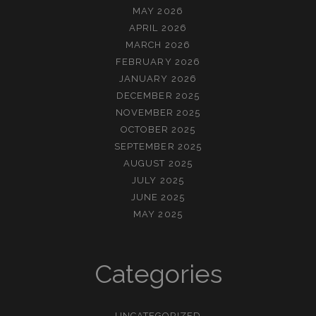
MAY 2026
APRIL 2026
MARCH 2026
FEBRUARY 2026
JANUARY 2026
DECEMBER 2025
NOVEMBER 2025
OCTOBER 2025
SEPTEMBER 2025
AUGUST 2025
JULY 2025
JUNE 2025
MAY 2025
Categories
UNCATEGORIZED