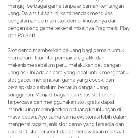
menguji berbagai game tanpa ancaman kehilangan
uang. Dalam tulisan ini, kami hendak mengulas
pengalaman bermain slot demo, khususnya dari
pengembang game terkenal misalnya Pragmatic Play
dan PG Soft.
Slot demo memberikan peluang bagi pemain untuk
memahami fitur-fitur permainan, grafik, dan
mekanisme sebelum perlu melakukan bet dengan
uang asli. Ini adalah cara yang ideal untuk mengetahui
slot gacor, menemukan game yang cocok, dan
bersiap-siap sebelum bertaruh dengan uang
sungguhan. Menjadi bagian dari situs slot online
terpercaya dan menggunakan slot gratis dapat
mendukung meningkatkan peluang keuntungan di
masa depan. Ayo sama-sama eksplorasi lebih dalam
mengenai ragam jenis slot demo yang tersedia dan
cara slot-slot tersebut dapat menawarkan manfaat