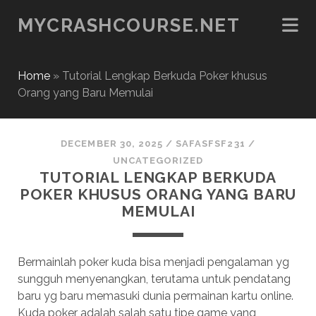
MYCRASHCOURSE.NET
Home
»
Tutorial Lengkap Berkuda Poker khusus
Orang yang Baru Memulai
DECEMBER 30, 2025
/
SAFASFSF231
/
UNCATEGORIZED
TUTORIAL LENGKAP BERKUDA
POKER KHUSUS ORANG YANG BARU
MEMULAI
Bermainlah poker kuda bisa menjadi pengalaman yg
sungguh menyenangkan, terutama untuk pendatang
baru yg baru memasuki dunia permainan kartu online.
Kuda poker adalah salah satu tipe game yang