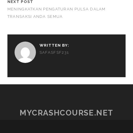
NEXT POST
MENINGKATKAN PENGATURAN PULSA DALAM
TRANSAKSI ANDA SEMUA
WRITTEN BY:
SAFASFSF231
MYCRASHCOURSE.NET