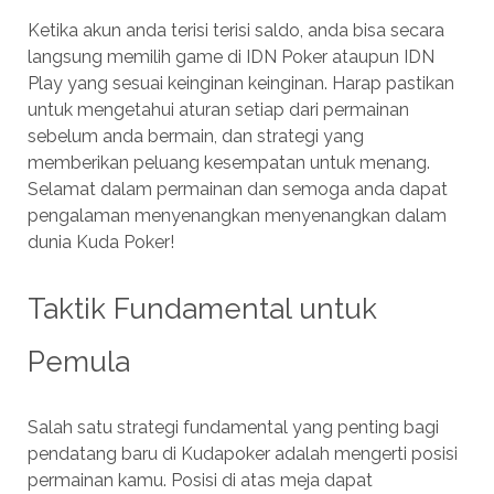
Ketika akun anda terisi terisi saldo, anda bisa secara
langsung memilih game di IDN Poker ataupun IDN
Play yang sesuai keinginan keinginan. Harap pastikan
untuk mengetahui aturan setiap dari permainan
sebelum anda bermain, dan strategi yang
memberikan peluang kesempatan untuk menang.
Selamat dalam permainan dan semoga anda dapat
pengalaman menyenangkan menyenangkan dalam
dunia Kuda Poker!
Taktik Fundamental untuk
Pemula
Salah satu strategi fundamental yang penting bagi
pendatang baru di Kudapoker adalah mengerti posisi
permainan kamu. Posisi di atas meja dapat