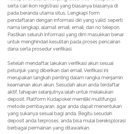
serta cari ikon registrasi yang biasanya biasanya di
pada beranda utama situs. Lengkapi form
pendaftaran dengan informasi diri yang valid, seperti
nama lengkap, alamat email, email, dan no telepon.
Pastikan seluruh informasi yang dim masukkan benar
untuk menghindari kesulitan pada proses pencairan
dana serta prosedur verifikasi.
Setelah mendaftar, lakukan verifikasi akun sesuai
petunjuk yang diberikan dari email. Verifikasi ini
merupakan langkah penting dalam rangka menjamin
keamanan akun akun. Sesudah akun anda terdaftar
aktif, tahapan selanjutnya ialah untuk melakukan
deposit. Platform Kudapoker memiliki multifungsi
metode pembayaran, agar anda dapat menentukan
yang sukanya sesuai bagi anda. Begitu sesudah
deposit anda terproses, anda bisa mulai bereksplorasi
berbagai permainan yang ditawarkan.