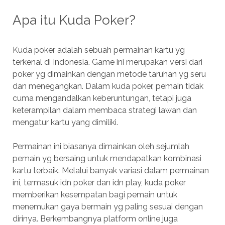
Apa itu Kuda Poker?
Kuda poker adalah sebuah permainan kartu yg
terkenal di Indonesia. Game ini merupakan versi dari
poker yg dimainkan dengan metode taruhan yg seru
dan menegangkan. Dalam kuda poker, pemain tidak
cuma mengandalkan keberuntungan, tetapi juga
keterampilan dalam membaca strategi lawan dan
mengatur kartu yang dimiliki.
Permainan ini biasanya dimainkan oleh sejumlah
pemain yg bersaing untuk mendapatkan kombinasi
kartu terbaik. Melalui banyak variasi dalam permainan
ini, termasuk idn poker dan idn play, kuda poker
memberikan kesempatan bagi pemain untuk
menemukan gaya bermain yg paling sesuai dengan
dirinya. Berkembangnya platform online juga