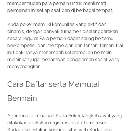
mempermudah para pemain untuk menikmati
permainan ini setiap saat dan di berbagai tempat.
Kuda poker memiliki komunitas yang aktif dan
dinamis, dengan banyak turnamen diselenggarakan
secara reguler. Para pemain dapat saling bertemu,
berkompetisi, dan mempelajari dari teman-teman. Hal
ini tidak hanya menambah keterampilan bermain,
melainkan juga menambah pengalaman sosial yang
menyenangkan.
Cara Daftar serta Memulai
Bermain
Agar mulai permainan Kuda Poker, langkah awal yang
dilakukan dilakukan registrasi di platform resmi
Kudapoker. Silakan kunjungi situs web Kudapoker