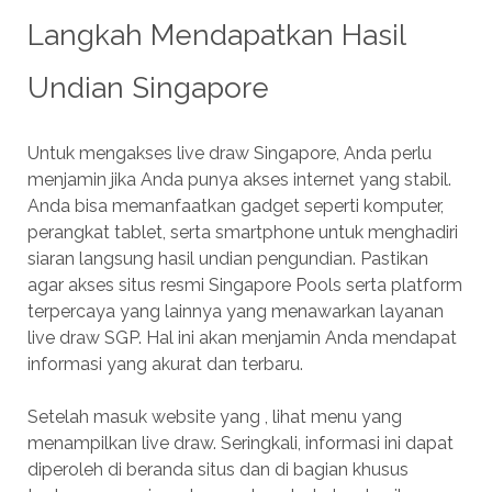
Langkah Mendapatkan Hasil
Undian Singapore
Untuk mengakses live draw Singapore, Anda perlu
menjamin jika Anda punya akses internet yang stabil.
Anda bisa memanfaatkan gadget seperti komputer,
perangkat tablet, serta smartphone untuk menghadiri
siaran langsung hasil undian pengundian. Pastikan
agar akses situs resmi Singapore Pools serta platform
terpercaya yang lainnya yang menawarkan layanan
live draw SGP. Hal ini akan menjamin Anda mendapat
informasi yang akurat dan terbaru.
Setelah masuk website yang , lihat menu yang
menampilkan live draw. Seringkali, informasi ini dapat
diperoleh di beranda situs dan di bagian khusus