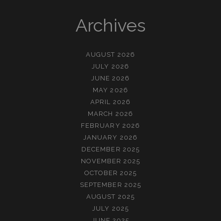
Archives
AUGUST 2026
JULY 2026
JUNE 2026
MAY 2026
APRIL 2026
MARCH 2026
FEBRUARY 2026
JANUARY 2026
DECEMBER 2025
NOVEMBER 2025
OCTOBER 2025
SEPTEMBER 2025
AUGUST 2025
JULY 2025
JUNE 2025