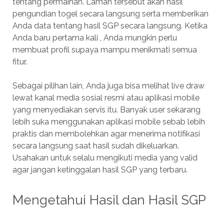
tentang permainan. Laman tersebut akan hasil
pengundian togel secara langsung serta memberikan
Anda data tentang hasil SGP secara langsung. Ketika
Anda baru pertama kali , Anda mungkin perlu
membuat profil supaya mampu menikmati semua
fitur.
Sebagai pilihan lain, Anda juga bisa melihat live draw
lewat kanal media sosial resmi atau aplikasi mobile
yang menyediakan servis itu. Banyak user sekarang
lebih suka menggunakan aplikasi mobile sebab lebih
praktis dan membolehkan agar menerima notifikasi
secara langsung saat hasil sudah dikeluarkan.
Usahakan untuk selalu mengikuti media yang valid
agar jangan ketinggalan hasil SGP yang terbaru.
Mengetahui Hasil dan Hasil SGP