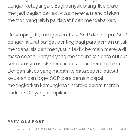
dengan ketegangan. Bagi banyak orang, live draw
menjadi bagian dari aktivitas mereka, menciptakan
memori yang lebih partisipatif dan mendebarkan.
Di samping itu, mengetahui hasil SGP dan output SGP
dengan akurat sangat penting bagi para pemain untuk
menganalisis dan menyusun taktik bermain mereka di
masa depan. Banyak yang menggunakan data output
sebelumnya untuk mencari pola atau trend tertentu.
Dengan akses yang mudah ke data seperti output
keluaran dan togel SGP, para pemain dapat
meningkatkan kemungkinan mereka dalam meraih
hadiah SGP yang diimpikan.
PREVIOUS POST
KUDA SLOT: ASYIKNYA PERMAINAN YANG PASTI TIDAK