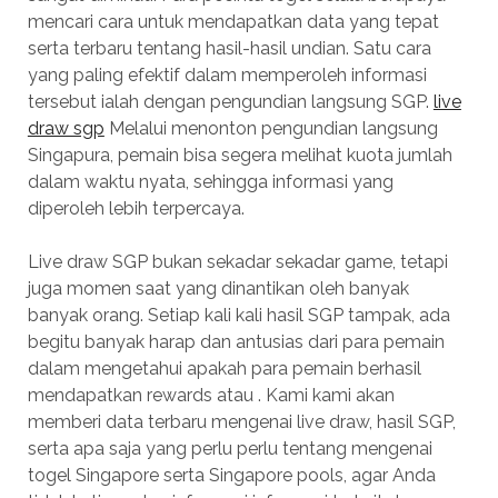
mencari cara untuk mendapatkan data yang tepat
serta terbaru tentang hasil-hasil undian. Satu cara
yang paling efektif dalam memperoleh informasi
tersebut ialah dengan pengundian langsung SGP.
live
draw sgp
Melalui menonton pengundian langsung
Singapura, pemain bisa segera melihat kuota jumlah
dalam waktu nyata, sehingga informasi yang
diperoleh lebih terpercaya.
Live draw SGP bukan sekadar sekadar game, tetapi
juga momen saat yang dinantikan oleh banyak
banyak orang. Setiap kali kali hasil SGP tampak, ada
begitu banyak harap dan antusias dari para pemain
dalam mengetahui apakah para pemain berhasil
mendapatkan rewards atau . Kami kami akan
memberi data terbaru mengenai live draw, hasil SGP,
serta apa saja yang perlu perlu tentang mengenai
togel Singapore serta Singapore pools, agar Anda