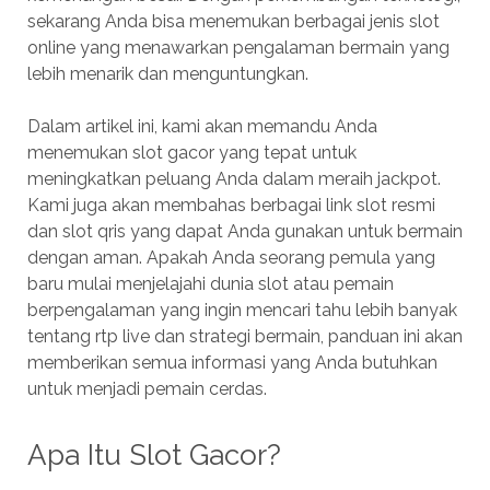
sekarang Anda bisa menemukan berbagai jenis slot
online yang menawarkan pengalaman bermain yang
lebih menarik dan menguntungkan.
Dalam artikel ini, kami akan memandu Anda
menemukan slot gacor yang tepat untuk
meningkatkan peluang Anda dalam meraih jackpot.
Kami juga akan membahas berbagai link slot resmi
dan slot qris yang dapat Anda gunakan untuk bermain
dengan aman. Apakah Anda seorang pemula yang
baru mulai menjelajahi dunia slot atau pemain
berpengalaman yang ingin mencari tahu lebih banyak
tentang rtp live dan strategi bermain, panduan ini akan
memberikan semua informasi yang Anda butuhkan
untuk menjadi pemain cerdas.
Apa Itu Slot Gacor?