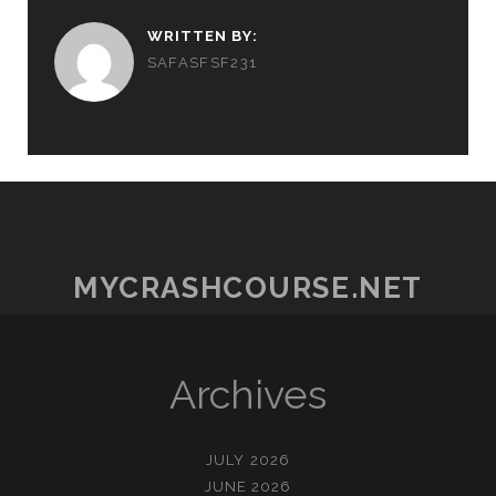
WRITTEN BY:
SAFASFSF231
MYCRASHCOURSE.NET
Archives
JULY 2026
JUNE 2026