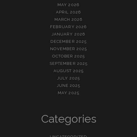
MAY 2026
APRIL 2026
MARCH 2026
FEBRUARY 2026
JANUARY 2026
DECEMBER 2025
NOVEMBER 2025
OCTOBER 2025
SEPTEMBER 2025
AUGUST 2025
JULY 2025
JUNE 2025
MAY 2025
Categories
UNCATEGORIZED