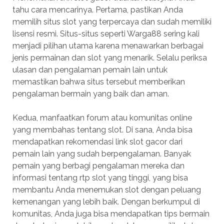
tahu cara mencarinya. Pertama, pastikan Anda
memilih situs slot yang terpercaya dan sudah memiliki
lisensi resmi. Situs-situs seperti Warga88 sering kali
menjadi pilihan utama karena menawarkan berbagai
jenis permainan dan slot yang menarik. Selalu periksa
ulasan dan pengalaman pemain lain untuk
memastikan bahwa situs tersebut memberikan
pengalaman bermain yang baik dan aman.
Kedua, manfaatkan forum atau komunitas online
yang membahas tentang slot. Di sana, Anda bisa
mendapatkan rekomendasi link slot gacor dari
pemain lain yang sudah berpengalaman. Banyak
pemain yang berbagi pengalaman mereka dan
informasi tentang rtp slot yang tinggi, yang bisa
membantu Anda menemukan slot dengan peluang
kemenangan yang lebih baik. Dengan berkumpul di
komunitas, Anda juga bisa mendapatkan tips bermain