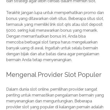
dan strategi agar lebih cerdas dalam memilih slot.
Terakhir, jangan lupa untuk memperhatikan promo dan
bonus yang ditawarkan oleh situs. Beberapa situs slot,
termasuk yang memiliki link slot qris atau slot deposit
5000, sering kali menawarkan bonus yang menarik.
Dengan memanfaatkan bonus ini, Anda bisa
mencoba berbagai slot tanpa harus mengeluarkan
banyak uang di awal. Ingatlah untuk selalu bermain
dengan bijak dan atur batas dana agar pengalaman
bermain Anda tetap menyenangkan.
Mengenal Provider Slot Populer
Dalam dunia slot online, pemilihan provider sangat
penting untuk memastikan pengalaman bermain yang
menyenangkan dan menguntungkan. Beberapa
provider slot yang populer di kalangan pemain adalah