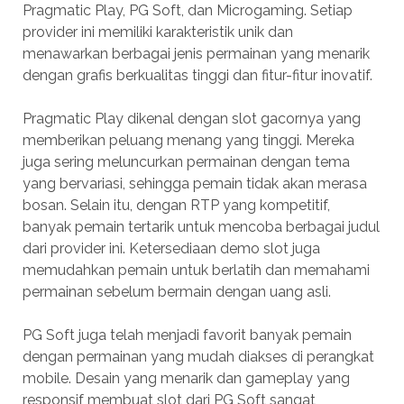
Pragmatic Play, PG Soft, dan Microgaming. Setiap
provider ini memiliki karakteristik unik dan
menawarkan berbagai jenis permainan yang menarik
dengan grafis berkualitas tinggi dan fitur-fitur inovatif.
Pragmatic Play dikenal dengan slot gacornya yang
memberikan peluang menang yang tinggi. Mereka
juga sering meluncurkan permainan dengan tema
yang bervariasi, sehingga pemain tidak akan merasa
bosan. Selain itu, dengan RTP yang kompetitif,
banyak pemain tertarik untuk mencoba berbagai judul
dari provider ini. Ketersediaan demo slot juga
memudahkan pemain untuk berlatih dan memahami
permainan sebelum bermain dengan uang asli.
PG Soft juga telah menjadi favorit banyak pemain
dengan permainan yang mudah diakses di perangkat
mobile. Desain yang menarik dan gameplay yang
responsif membuat slot dari PG Soft sangat