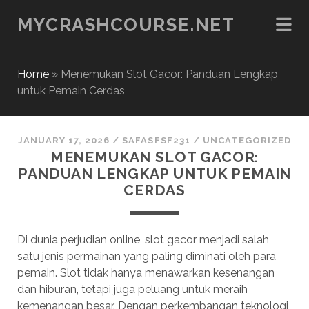
MYCRASHCOURSE.NET
Home
»
Menemukan Slot Gacor: Panduan Lengkap
untuk Pemain Cerdas
JANUARY 17, 2026
/
SAFASFSF231
/
UNCATEGORIZED
MENEMUKAN SLOT GACOR:
PANDUAN LENGKAP UNTUK PEMAIN
CERDAS
Di dunia perjudian online, slot gacor menjadi salah
satu jenis permainan yang paling diminati oleh para
pemain. Slot tidak hanya menawarkan kesenangan
dan hiburan, tetapi juga peluang untuk meraih
kemenangan besar. Dengan perkembangan teknologi,