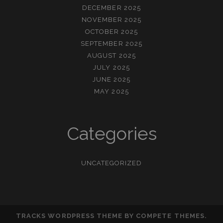
DECEMBER 2025
NOVEMBER 2025
OCTOBER 2025
SEPTEMBER 2025
AUGUST 2025
JULY 2025
JUNE 2025
MAY 2025
Categories
UNCATEGORIZED
TRACKS WORDPRESS THEME
BY COMPETE THEMES.