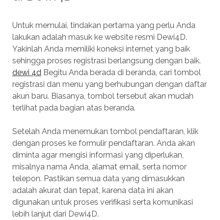
Untuk memulai, tindakan pertama yang perlu Anda
lakukan adalah masuk ke website resmi Dewi4D.
Yakinlah Anda memiliki koneksi internet yang baik
sehingga proses registrasi berlangsung dengan baik.
dewi 4d
Begitu Anda berada di beranda, cari tombol
registrasi dan menu yang berhubungan dengan daftar
akun baru. Biasanya, tombol tersebut akan mudah
terlihat pada bagian atas beranda.
Setelah Anda menemukan tombol pendaftaran, klik
dengan proses ke formulir pendaftaran. Anda akan
diminta agar mengisi informasi yang diperlukan,
misalnya nama Anda, alamat email, serta nomor
telepon. Pastikan semua data yang dimasukkan
adalah akurat dan tepat, karena data ini akan
digunakan untuk proses verifikasi serta komunikasi
lebih lanjut dari Dewi4D.