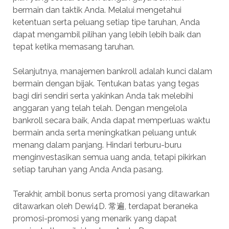
bermain dan taktik Anda. Melalui mengetahui
ketentuan serta peluang setiap tipe taruhan, Anda
dapat mengambil pilihan yang lebih lebih baik dan
tepat ketika memasang taruhan.
Selanjutnya, manajemen bankroll adalah kunci dalam
bermain dengan bijak. Tentukan batas yang tegas
bagi diri sendiri serta yakinkan Anda tak melebihi
anggaran yang telah telah. Dengan mengelola
bankroll secara baik, Anda dapat memperluas waktu
bermain anda serta meningkatkan peluang untuk
menang dalam panjang. Hindari terburu-buru
menginvestasikan semua uang anda, tetapi pikirkan
setiap taruhan yang Anda Anda pasang.
Terakhir, ambil bonus serta promosi yang ditawarkan
ditawarkan oleh Dewi4D. 常遍, terdapat beraneka
promosi-promosi yang menarik yang dapat