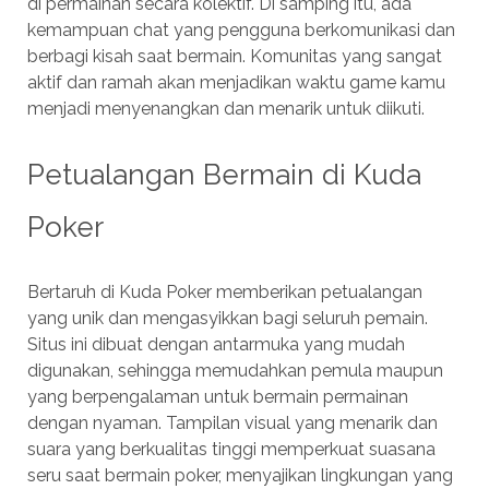
di permainan secara kolektif. Di samping itu, ada
kemampuan chat yang pengguna berkomunikasi dan
berbagi kisah saat bermain. Komunitas yang sangat
aktif dan ramah akan menjadikan waktu game kamu
menjadi menyenangkan dan menarik untuk diikuti.
Petualangan Bermain di Kuda
Poker
Bertaruh di Kuda Poker memberikan petualangan
yang unik dan mengasyikkan bagi seluruh pemain.
Situs ini dibuat dengan antarmuka yang mudah
digunakan, sehingga memudahkan pemula maupun
yang berpengalaman untuk bermain permainan
dengan nyaman. Tampilan visual yang menarik dan
suara yang berkualitas tinggi memperkuat suasana
seru saat bermain poker, menyajikan lingkungan yang