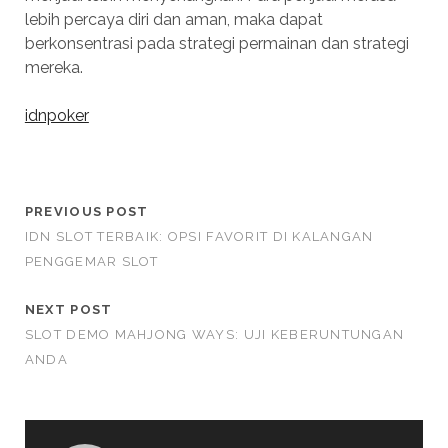
lebih percaya diri dan aman, maka dapat
berkonsentrasi pada strategi permainan dan strategi
mereka.
idnpoker
PREVIOUS POST
IDN SLOT TERBAIK: OPSI FAVORIT DI KALANGAN
PENGGEMAR SLOT
NEXT POST
SLOT DEMO MAHJONG WAYS: UJI KEBERUNTUNGAN
ANDA