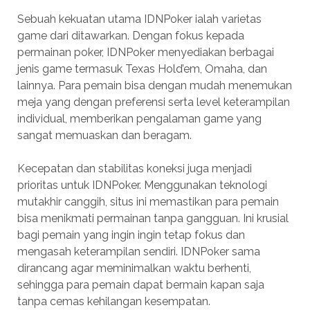
Sebuah kekuatan utama IDNPoker ialah varietas
game dari ditawarkan. Dengan fokus kepada
permainan poker, IDNPoker menyediakan berbagai
jenis game termasuk Texas Hold’em, Omaha, dan
lainnya. Para pemain bisa dengan mudah menemukan
meja yang dengan preferensi serta level keterampilan
individual, memberikan pengalaman game yang
sangat memuaskan dan beragam.
Kecepatan dan stabilitas koneksi juga menjadi
prioritas untuk IDNPoker. Menggunakan teknologi
mutakhir canggih, situs ini memastikan para pemain
bisa menikmati permainan tanpa gangguan. Ini krusial
bagi pemain yang ingin ingin tetap fokus dan
mengasah keterampilan sendiri. IDNPoker sama
dirancang agar meminimalkan waktu berhenti,
sehingga para pemain dapat bermain kapan saja
tanpa cemas kehilangan kesempatan.