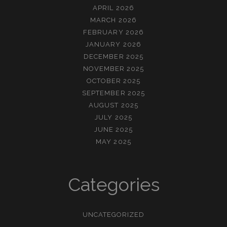
APRIL 2026
MARCH 2026
FEBRUARY 2026
JANUARY 2026
DECEMBER 2025
NOVEMBER 2025
OCTOBER 2025
SEPTEMBER 2025
AUGUST 2025
JULY 2025
JUNE 2025
MAY 2025
Categories
UNCATEGORIZED