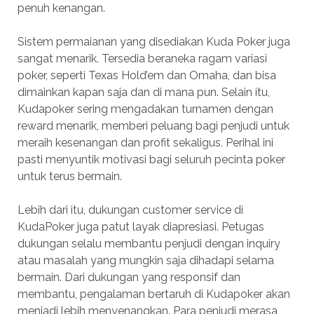
penuh kenangan.
Sistem permaianan yang disediakan Kuda Poker juga
sangat menarik. Tersedia beraneka ragam variasi
poker, seperti Texas Hold’em dan Omaha, dan bisa
dimainkan kapan saja dan di mana pun. Selain itu,
Kudapoker sering mengadakan turnamen dengan
reward menarik, memberi peluang bagi penjudi untuk
meraih kesenangan dan profit sekaligus. Perihal ini
pasti menyuntik motivasi bagi seluruh pecinta poker
untuk terus bermain.
Lebih dari itu, dukungan customer service di
KudaPoker juga patut layak diapresiasi. Petugas
dukungan selalu membantu penjudi dengan inquiry
atau masalah yang mungkin saja dihadapi selama
bermain. Dari dukungan yang responsif dan
membantu, pengalaman bertaruh di Kudapoker akan
menjadi lebih menyenangkan. Para penjudi merasa