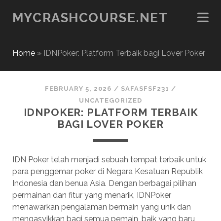
MYCRASHCOURSE.NET
Home
»
IDNPoker: Platform Terbaik bagi Lover Poker
FEBRUARY 5, 2026
/
SAFASFSF231
/
UNCATEGORIZED
IDNPOKER: PLATFORM TERBAIK
BAGI LOVER POKER
IDN Poker telah menjadi sebuah tempat terbaik untuk
para penggemar poker di Negara Kesatuan Republik
Indonesia dan benua Asia. Dengan berbagai pilihan
permainan dan fitur yang menarik, IDNPoker
menawarkan pengalaman bermain yang unik dan
mengasyikkan bagi semua pemain, baik yang baru