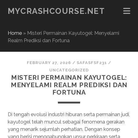
MYCRASHCOURSE.NET
Home
»
Misteri Permainan Kayutogel: Menyelami
Realm Prediksi dan Fortuna
FEBRUARY 27, 2026
/
SAFASFSF231
/
UNCATEGORIZED
MISTERI PERMAINAN KAYUTOGEL:
MENYELAMI REALM PREDIKSI DAN
FORTUNA
Di tengah evolusi industri hiburan serta permainan judi,
kayutogel telah muncul sebagai fenomena gerakan
yang menarik sejumlah perhatian. Dengan konsep
yang berisi menggabungkan unsur perkiraan serta