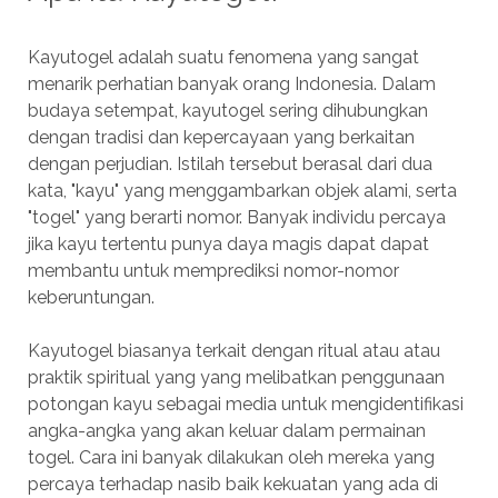
Kayutogel adalah suatu fenomena yang sangat
menarik perhatian banyak orang Indonesia. Dalam
budaya setempat, kayutogel sering dihubungkan
dengan tradisi dan kepercayaan yang berkaitan
dengan perjudian. Istilah tersebut berasal dari dua
kata, "kayu" yang menggambarkan objek alami, serta
"togel" yang berarti nomor. Banyak individu percaya
jika kayu tertentu punya daya magis dapat dapat
membantu untuk memprediksi nomor-nomor
keberuntungan.
Kayutogel biasanya terkait dengan ritual atau atau
praktik spiritual yang yang melibatkan penggunaan
potongan kayu sebagai media untuk mengidentifikasi
angka-angka yang akan keluar dalam permainan
togel. Cara ini banyak dilakukan oleh mereka yang
percaya terhadap nasib baik kekuatan yang ada di