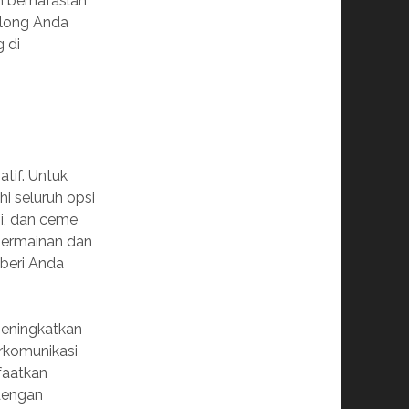
n bernafaslah
olong Anda
 di
tif. Untuk
i seluruh opsi
i, dan ceme
permainan dan
beri Anda
meningkatkan
erkomunikasi
faatkan
 dengan