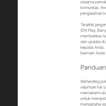
sesama pemain
komunitas, An
pengalaman be
Terakhir, jan
IDN Play. Ban
memberikan le
dan update di
kepada Anda .
bermain Anda 
Panduan 
Bertanding po
sejumlah hal y
memahami atur
untuk mempelaj
mengetahui asp