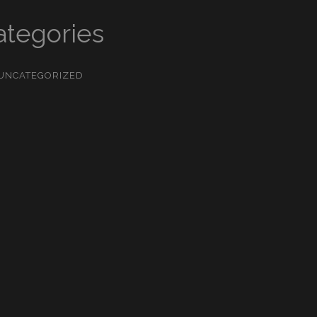
ategories
UNCATEGORIZED