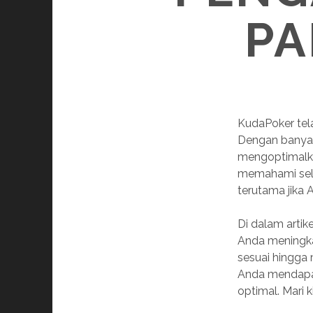
PA
KudaPoker tela
Dengan banyak
mengoptimalkan
memahami selu
terutama jika 
Di dalam artik
Anda meningka
sesuai hingga 
Anda mendapat
optimal. Mari 