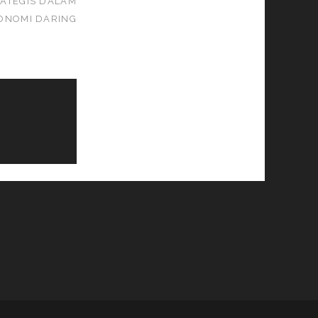
RATEGIS DALAM
ONOMI DARING