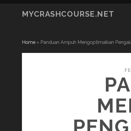
MYCRASHCOURSE.NET
Home
»
Panduan Ampuh Mengoptimalkan Pengal
FE
P
ME
PENG