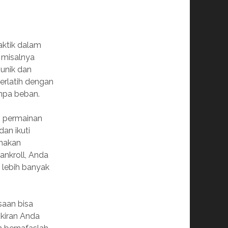
aktik dalam
 misalnya
unik dan
erlatih dengan
npa beban.
p permainan
an ikuti
enakan
ankroll, Anda
lebih banyak
saan bisa
kiran Anda