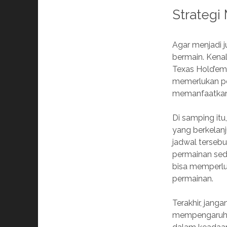
Strategi
Agar menjadi j
bermain. Kena
Texas Hold’em
memerlukan pe
memanfaatkan 
Di samping itu
yang berkelanj
jadwal tersebu
permainan sed
bisa memperlu
permainan.
Terakhir, jang
mempengaruhi 