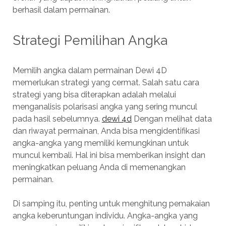
berhasil dalam permainan.
Strategi Pemilihan Angka
Memilih angka dalam permainan Dewi 4D
memerlukan strategi yang cermat. Salah satu cara
strategi yang bisa diterapkan adalah melalui
menganalisis polarisasi angka yang sering muncul
pada hasil sebelumnya.
dewi 4d
Dengan melihat data
dan riwayat permainan, Anda bisa mengidentifikasi
angka-angka yang memiliki kemungkinan untuk
muncul kembali. Hal ini bisa memberikan insight dan
meningkatkan peluang Anda di memenangkan
permainan.
Di samping itu, penting untuk menghitung pemakaian
angka keberuntungan individu. Angka-angka yang