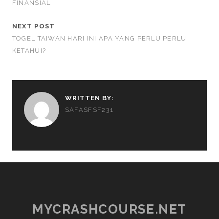
FINANSIAL
NEXT POST
TOGEL TAIWAN HARI INI APA YANG PERLU PERLU
KETAHUI?
WRITTEN BY:
SAFASFSF231
MYCRASHCOURSE.NET