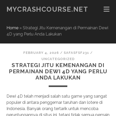
MYCRASHCOURSE.NET
Home
»
Strategi Jitu Kemenangan di Permainan Dewi
4D yang Perlu Anda Lakukan
FEBRUARY 4, 2026
/
SAFASFSF231
/
UNCATEGORIZED
STRATEGI JITU KEMENANGAN DI
PERMAINAN DEWI 4D YANG PERLU
ANDA LAKUKAN
Dewi 4D telah menjadi salah satu game yang sangat
populer di antara penggemar taruhan dan lotere di
Indonesia. Banyak orang tertarik untuk mencoba
peruntungannya di situs ini, tetapi tidak semua pemain