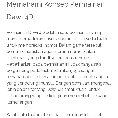
Memahami Konsep Permainan
Dewi 4D
Permainan Dewi 4D adalah satu permainan yang
mana memadukan unsur keberuntungan serta taktik
untuk memprediksi nomor. Dalam game tersebut,
pemain diharuskan agar memilih nomor dalam
kombinasi yang diundi secara acak random.
Keberhasilan pada permainan ini tidak hanya saja
bergantung pada luck, melainkan juga sangat
terhadap pengertian akan pola-pola dan data angka
yang cenderung muncul. Dengan demikian, mengenal
lebih dalam tentang Dewi 4D amat krusial untuk
setiap orang yang berkeinginan menambah peluang
kemenangan.
Salah satu faktor interes dari permainan ini adalah