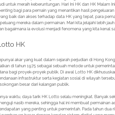
udi untuk meraih keberuntungan. Hari Ini HK dan HK Malam I
enting bagi para pemain yang menantikan hasil pengeluara
ang baik dan akses terhadap data HK yang tepat, para pema
eluang mereka dalam permainan. Mari kita jelajahi lebih ja
an bagaimana ia evolusi menjadi fenomena yang kita kenal saa
Lotto HK
unyai akar yang kuat dalam sejarah perjudian di Hong Kong.
nalkan di tahun 1975 sebagai sebuah metode untuk pemerinta
na bagi proyek-proyek publik. Di awal Lotto HK dikhususka
anaan infrastruktur serta kegiatan sosial di wilayah terseb
okongan besar dari kalangan publik.
annya waktu, daya tarik HK Lotto selalu meningkat. Banyak seka
 menguji nasib mereka, sehingga hal ini membuat permainan a
endapatan yang penting untuk pemerintah. Pada tahun dua ri