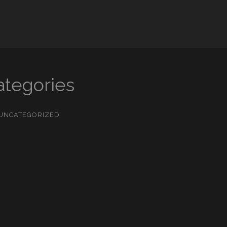
ategories
UNCATEGORIZED