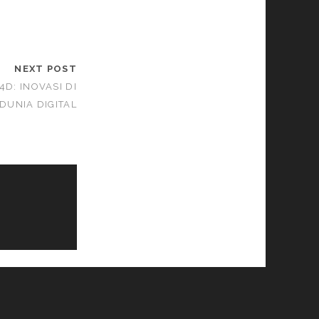
NEXT POST
D: INOVASI DI
DUNIA DIGITAL