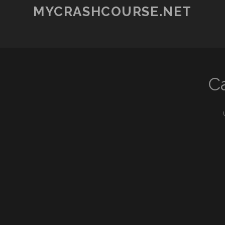
MYCRASHCOURSE.NET
C