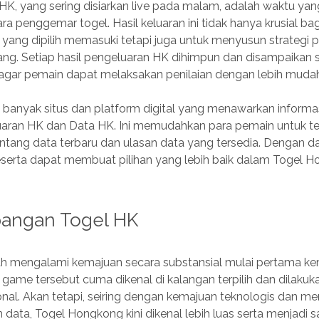
 HK, yang sering disiarkan live pada malam, adalah waktu ya
ra penggemar togel. Hasil keluaran ini tidak hanya krusial b
yang dipilih memasuki tetapi juga untuk menyusun strategi 
g. Setiap hasil pengeluaran HK dihimpun dan disampaikan 
agar pemain dapat melaksakan penilaian dengan lebih muda
, banyak situs dan platform digital yang menawarkan informa
aran HK dan Data HK. Ini memudahkan para pemain untuk t
entang data terbaru dan ulasan data yang tersedia. Dengan da
eserta dapat membuat pilihan yang lebih baik dalam Togel 
angan Togel HK
h mengalami kemajuan secara substansial mulai pertama k
game tersebut cuma dikenal di kalangan terpilih dan dilaku
nal. Akan tetapi, seiring dengan kemajuan teknologis dan m
 data, Togel Hongkong kini dikenal lebih luas serta menjadi s