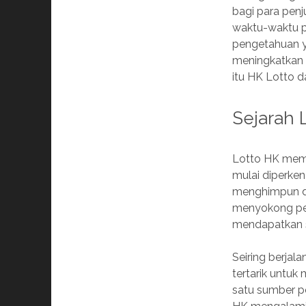
bagi para penj
waktu-waktu p
pengetahuan y
meningkatkan p
itu HK Lotto d
Sejarah 
Lotto HK memp
mulai diperke
menghimpun da
menyokong pend
mendapatkan s
Seiring berjal
tertarik untuk
satu sumber p