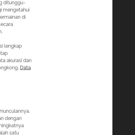
ng ditunggu-
agi mengetahui
permainan di
secara
h.
si lengkap
etap
ta akurasi dan
Hongkong.
Data
emunculannya.
kan dengan
eningkatnya
alah satu