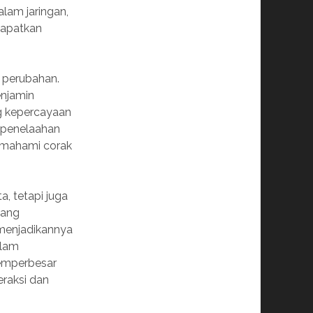
alam jaringan,
dapatkan
 perubahan.
njamin
ng kepercayaan
n penelaahan
emahami corak
, tetapi juga
yang
menjadikannya
alam
memperbesar
eraksi dan