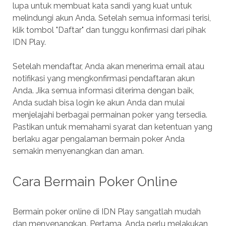
lupa untuk membuat kata sandi yang kuat untuk
melindungi akun Anda. Setelah semua informasi terisi,
klik tombol "Daftar" dan tunggu konfirmasi dari pihak
IDN Play.
Setelah mendaftar, Anda akan menerima email atau
notifikasi yang mengkonfirmasi pendaftaran akun
Anda. Jika semua informasi diterima dengan baik,
Anda sudah bisa login ke akun Anda dan mulai
menjelajahi berbagai permainan poker yang tersedia.
Pastikan untuk memahami syarat dan ketentuan yang
berlaku agar pengalaman bermain poker Anda
semakin menyenangkan dan aman.
Cara Bermain Poker Online
Bermain poker online di IDN Play sangatlah mudah
dan menyenangkan. Pertama, Anda perlu melakukan