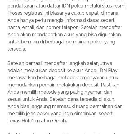
pendaftaran atau daftar IDN poker melalui situs resmi.
Proses registrasi ini biasanya cukup cepat, di mana
Anda hanya perlu mengisi informasi dasar seperti
nama, email, dan nomor telepon. Setelah mendaftar,
Anda akan mendapatkan akun yang bisa digunakan
untuk bermain di berbagai permainan poker yang
tersedia.
Setelah berhasil mendaftar, langkah selanjutnya
adalah melakukan deposit ke akun Anda. IDN Play
menawarkan berbagai metode pembayaran untuk
memudahkan pemain melakukan deposit. Pastikan
Anda memilih metode yang paling nyaman dan
sesuai untuk Anda. Setelah dana tersedia di akun,
Anda bisa langsung memasuki ruang permainan dan
memilih jenis poker yang ingin dimainkan, seperti
Texas Hold’em atau Omaha.