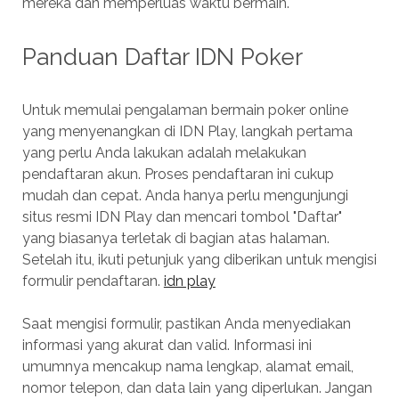
mereka dan memperluas waktu bermain.
Panduan Daftar IDN Poker
Untuk memulai pengalaman bermain poker online
yang menyenangkan di IDN Play, langkah pertama
yang perlu Anda lakukan adalah melakukan
pendaftaran akun. Proses pendaftaran ini cukup
mudah dan cepat. Anda hanya perlu mengunjungi
situs resmi IDN Play dan mencari tombol "Daftar"
yang biasanya terletak di bagian atas halaman.
Setelah itu, ikuti petunjuk yang diberikan untuk mengisi
formulir pendaftaran.
idn play
Saat mengisi formulir, pastikan Anda menyediakan
informasi yang akurat dan valid. Informasi ini
umumnya mencakup nama lengkap, alamat email,
nomor telepon, dan data lain yang diperlukan. Jangan