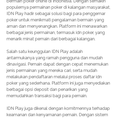
bermain poker online di Indonesia. Dengan semakin
populernya permainan poker di kalangan masyarakat,
IDN Play hadir sebagai solusi bagi para penggemar
poker untuk menikmati pengalaman bermain yang
aman dan menyenangkan. Platform ini menawarkan
berbagai jenis permainan, termasuk idn poker, yang
menarik minat pemain dari berbagai kalangan.
Salah satu keunggulan IDN Play adalah
antarmukanya yang ramah pengguna dan mudah
dinavigasi. Pemain dapat dengan cepat menemukan
jenis permainan yang mereka cari, serta mudah
melakukan pendaftaran melalui proses daftar idn
poker yang sederhana. Platform ini juga menyediakan
berbagai opsi deposit dan penarikan yang
memudahkan transaksi bagi para pemain.
IDN Play juga dikenal dengan komitmennya terhadap
keamanan dan kenyamanan pemain. Dengan sistem