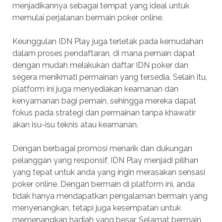
menjadikannya sebagai tempat yang ideal untuk
memulai perjalanan bermain poker online.
Keunggulan IDN Play juga terletak pada kemudahan
dalam proses pendaftaran, di mana pemain dapat
dengan mudah melakukan daftar IDN poker dan
segera menikmati permainan yang tersedia. Selain itu,
platform ini juga menyediakan keamanan dan
kenyamanan bagi pemain, sehingga mereka dapat
fokus pada strategi dan permainan tanpa khawatir
akan isu-isu teknis atau keamanan.
Dengan berbagai promosi menarik dan dukungan
pelanggan yang responsif, IDN Play menjadi pilihan
yang tepat untuk anda yang ingin merasakan sensasi
poker online. Dengan bermain di platform ini, anda
tidak hanya mendapatkan pengalaman bermain yang
menyenangkan, tetapi juga kesempatan untuk
memenangkan hadiah yang besar. Selamat bermain