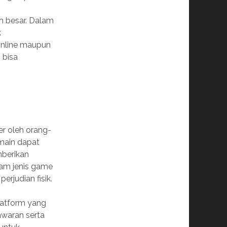
n besar. Dalam
k
online maupun
 bisa
er oleh orang-
emain dapat
mberikan
m jenis game
erjudian fisik.
latform yang
awaran serta