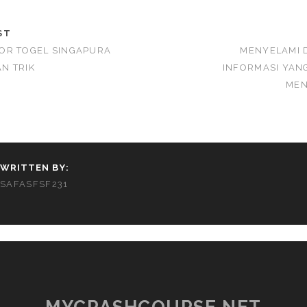
ST
OR TOGEL SINGAPURA
MENYELAMI 
AN TRIK
INFORMASI YAN
MEN
WRITTEN BY:
SAFASFSF231