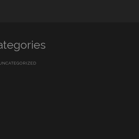
ategories
UNCATEGORIZED