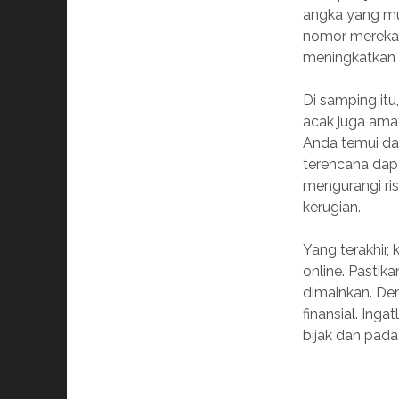
angka yang mu
nomor mereka,
meningkatkan
Di samping itu
acak juga ama
Anda temui da
terencana dapa
mengurangi ris
kerugian.
Yang terakhir,
online. Pasti
dimainkan. De
finansial. Ing
bijak dan pad