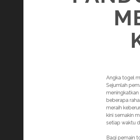
M
Angka togel m
Sejumlah pema
meningkatkan p
beberapa raha
meraih keberu
kini semakin 
setiap waktu d
Bagi pemain t