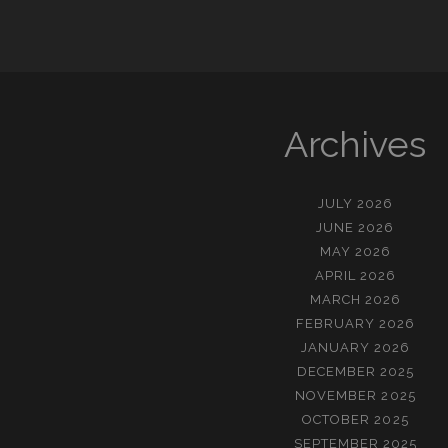
Archives
JULY 2026
JUNE 2026
MAY 2026
APRIL 2026
MARCH 2026
FEBRUARY 2026
JANUARY 2026
DECEMBER 2025
NOVEMBER 2025
OCTOBER 2025
SEPTEMBER 2025