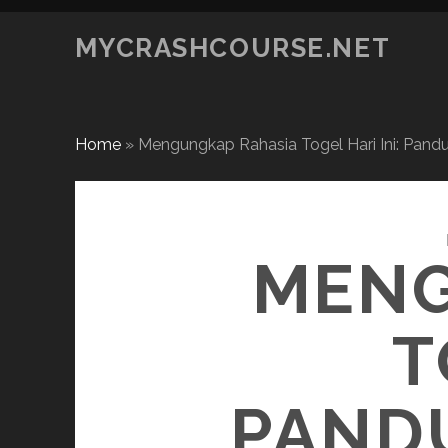
MYCRASHCOURSE.NET
Home
»
Mengungkap Rahasia Togel Hari Ini: Pa
MENG
T
PAND