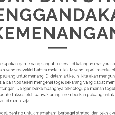
ENGGANDAK
KEMENANGA
erupakan game yang sangat terkenal di kalangan masyarakat
in yang meyakini bahwa melalui taktik yang tepat, mereka b
eluang untuk menang. Di dalam artikel ini, kita akan mengu
sia dan tips terkini mengenai togel sekarang yang dapat me
ntungan. Dengan berkembangnya teknologi, permainan togel 
mudah diakses oleh banyak orang, memberikan peluang untuk 
an di mana saja.
ogel, penting untuk memahami berbagai strategi dan teknik 