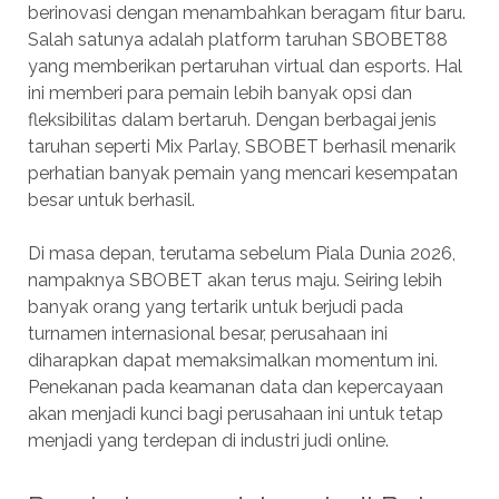
berinovasi dengan menambahkan beragam fitur baru.
Salah satunya adalah platform taruhan SBOBET88
yang memberikan pertaruhan virtual dan esports. Hal
ini memberi para pemain lebih banyak opsi dan
fleksibilitas dalam bertaruh. Dengan berbagai jenis
taruhan seperti Mix Parlay, SBOBET berhasil menarik
perhatian banyak pemain yang mencari kesempatan
besar untuk berhasil.
Di masa depan, terutama sebelum Piala Dunia 2026,
nampaknya SBOBET akan terus maju. Seiring lebih
banyak orang yang tertarik untuk berjudi pada
turnamen internasional besar, perusahaan ini
diharapkan dapat memaksimalkan momentum ini.
Penekanan pada keamanan data dan kepercayaan
akan menjadi kunci bagi perusahaan ini untuk tetap
menjadi yang terdepan di industri judi online.