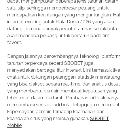
dapat mengumpulkan beberapa jenis taruhan dalam
satu slip, sehingga memperbesar peluang untuk
mendapatkan keuntungan yang menguntungkan. Hal
ini amat exciting untuk Piala Dunia 2026 yang akan
datang, di mana banyak pecinta taruhan sepak bola
akan mencoba peluang untuk bertaruh pada tim
favorit.
Dengan jalannya berkembangnya teknologi, platform
taruhan terpercaya seperti SBOBET juga
menyediakan berbagai fitur interaktif. Ini termasuk live
chat untuk dukungan pelanggan, statistik mendatang
yang bisa diakses secara real-time, dan analisis detail
yang membantu pemain membuat keputusan yang
lebih tepat dalam bertaruh. Perubahan ini tidak hanya
memperbaiki sensasi judi bola, tetapi juga menambah
kepercayaan pemain terhadap keamanan dan
keandalan situs yang mereka gunakan.
SBOBET
Mobile