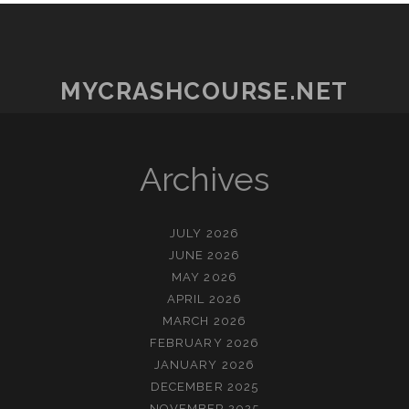
MYCRASHCOURSE.NET
Archives
JULY 2026
JUNE 2026
MAY 2026
APRIL 2026
MARCH 2026
FEBRUARY 2026
JANUARY 2026
DECEMBER 2025
NOVEMBER 2025