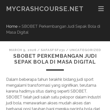
MYCRASHCOURSE.NET
Home
»
SBOBET Perkembangan Judi Sepak Bola di
Masa Digital
MARCH 9, 2026
/
SAFASFSF231
/
UNCATEGORIZED
SBOBET PERKEMBANGAN JUDI
SEPAK BOLA DI MASA DIGITAL
Dalam beberapa tahun terakhir, bidang judi sport
mengalami transformasi yang signifikan, terutama
karena hadirnya situs daring seperti SBOBET.
SBOBET telah jadi salah satu pelopor dalam industri
judi bola, menawarkan akses mudah akses dan
berbagai opsi taruhan bagi mereka pecinta bola dari