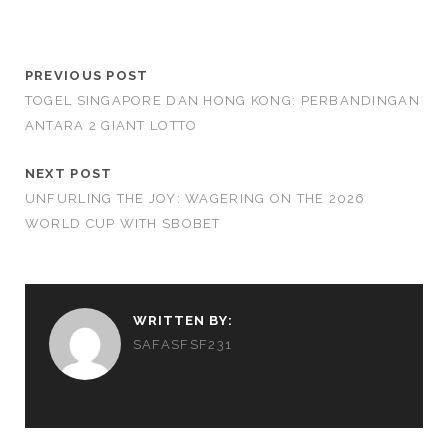
PREVIOUS POST
TOGEL SINGAPORE DAN HONG KONG: PERBANDINGAN
ANTARA 2 GIANT LOTTO
NEXT POST
UNFURLING THE JOY: WAGERING ON THE 2026
WORLD CUP WITH SBOBET
WRITTEN BY:
SAFASFSF231