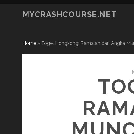
MYCRASHCOURSE.NET
Home
»
Togel Hongkong: Ramalan dan Angka Mun
TO
RAM
MUNC