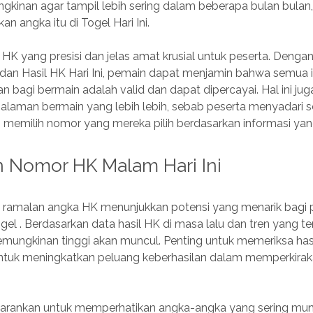
ngkinan agar tampil lebih sering dalam beberapa bulan bula
n angka itu di Togel Hari Ini.
ta HK yang presisi dan jelas amat krusial untuk peserta. Den
 dan Hasil HK Hari Ini, pemain dapat menjamin bahwa semua 
 bagi bermain adalah valid dan dapat dipercayai. Hal ini jug
alaman bermain yang lebih lebih, sebab peserta menyadari s
 memilih nomor yang mereka pilih berdasarkan informasi yang
n Nomor HK Malam Hari Ini
a, ramalan angka HK menunjukkan potensi yang menarik bagi 
l . Berdasarkan data hasil HK di masa lalu dan tren yang ter
emungkinan tinggi akan muncul. Penting untuk memeriksa has
tuk meningkatkan peluang keberhasilan dalam memperkira
yarankan untuk memperhatikan angka-angka yang sering mu