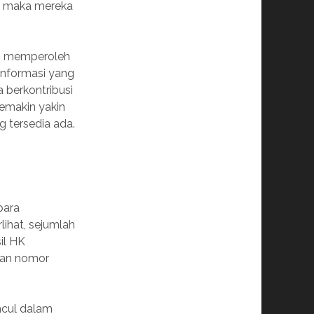
n, maka mereka
gan memperoleh
informasi yang
a berkontribusi
emakin yakin
 tersedia ada.
para
lihat, sejumlah
il HK
kan nomor
ncul dalam