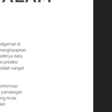
digemari di
g mengharapkan
adirnya data
 prediksi
dalah sangat
informasi
n pandangan
kong Anda
dan