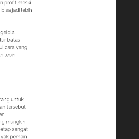
 profit meski
isa jadi lebih
ngelola
tur batas
ui cara yang
n lebih
rang untuk
an tersebut
en
ang mungkin
 tetap sangat
nyak pemain