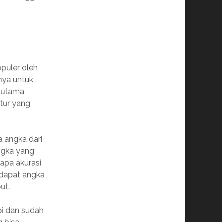
puler oleh
nya untuk
e utama
itur yang
a angka dari
ngka yang
apa akurasi
 dapat angka
ut.
pi dan sudah