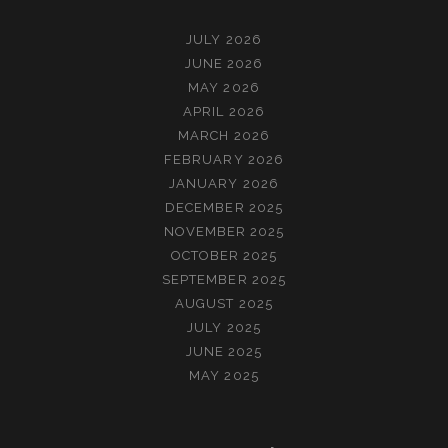
JULY 2026
JUNE 2026
MAY 2026
APRIL 2026
MARCH 2026
FEBRUARY 2026
JANUARY 2026
DECEMBER 2025
NOVEMBER 2025
OCTOBER 2025
SEPTEMBER 2025
AUGUST 2025
JULY 2025
JUNE 2025
MAY 2025