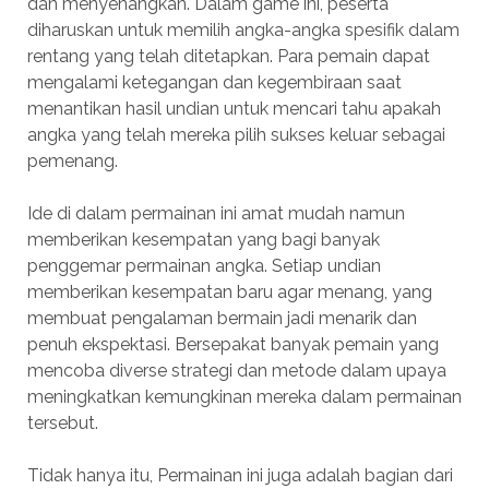
dan menyenangkan. Dalam game ini, peserta
diharuskan untuk memilih angka-angka spesifik dalam
rentang yang telah ditetapkan. Para pemain dapat
mengalami ketegangan dan kegembiraan saat
menantikan hasil undian untuk mencari tahu apakah
angka yang telah mereka pilih sukses keluar sebagai
pemenang.
Ide di dalam permainan ini amat mudah namun
memberikan kesempatan yang bagi banyak
penggemar permainan angka. Setiap undian
memberikan kesempatan baru agar menang, yang
membuat pengalaman bermain jadi menarik dan
penuh ekspektasi. Bersepakat banyak pemain yang
mencoba diverse strategi dan metode dalam upaya
meningkatkan kemungkinan mereka dalam permainan
tersebut.
Tidak hanya itu, Permainan ini juga adalah bagian dari