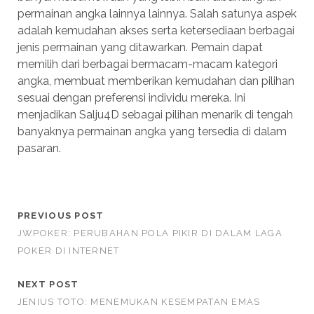
permainan angka lainnya lainnya. Salah satunya aspek
adalah kemudahan akses serta ketersediaan berbagai
jenis permainan yang ditawarkan. Pemain dapat
memilih dari berbagai bermacam-macam kategori
angka, membuat memberikan kemudahan dan pilihan
sesuai dengan preferensi individu mereka. Ini
menjadikan Salju4D sebagai pilihan menarik di tengah
banyaknya permainan angka yang tersedia di dalam
pasaran.
PREVIOUS POST
JWPOKER: PERUBAHAN POLA PIKIR DI DALAM LAGA
POKER DI INTERNET
NEXT POST
JENIUS TOTO: MENEMUKAN KESEMPATAN EMAS