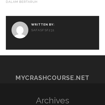
DALAM BERTARUH
WRITTEN BY:
SAFASFSF231
MYCRASHCOURSE.NET
Archives