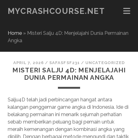
MYCRASHCOURSE.NET
Home
»
Misteri Salju 4D: Menjelajahi Dunia Permainan
Angka
APRIL 7, 2026
/
SAFASFSF231
/
UNCATEGORIZED
MISTERI SALJU 4D: MENJELAJAHI
DUNIA PERMAINAN ANGKA
Salju4D telah jadi perbincangan hangat antara
kalangan penggemar game angka di Indonesia. Ide di
belakang permainan ini menarik sejumah perhatian
sebab memberikan peluang bagi pemain untuk
meraih kemenangan dengan kombinasi angka yang
dipilih. Dengan berbagai metode mengundi dan taktik,