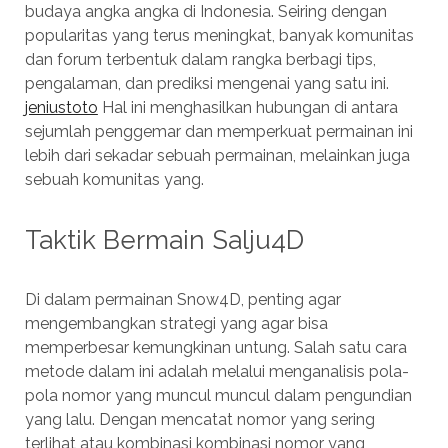
budaya angka angka di Indonesia. Seiring dengan
popularitas yang terus meningkat, banyak komunitas
dan forum terbentuk dalam rangka berbagi tips,
pengalaman, dan prediksi mengenai yang satu ini.
jeniustoto
Hal ini menghasilkan hubungan di antara
sejumlah penggemar dan memperkuat permainan ini
lebih dari sekadar sebuah permainan, melainkan juga
sebuah komunitas yang.
Taktik Bermain Salju4D
Di dalam permainan Snow4D, penting agar
mengembangkan strategi yang agar bisa
memperbesar kemungkinan untung. Salah satu cara
metode dalam ini adalah melalui menganalisis pola-
pola nomor yang muncul muncul dalam pengundian
yang lalu. Dengan mencatat nomor yang sering
terlihat atau kombinasi kombinasi nomor yang