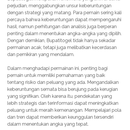
perjudian, menggabungkan unsur keberuntungan
dengan strategi yang matang. Para pemain sering kali
percaya bahwa keberuntungan dapat mempengaruhi
hasil, namun perhitungan dan analisis juga berperan
penting dalam menentukan angka-angka yang dipilih.
Dengan demikian, Bupatitogel tidak hanya sekadar
permainan acak, tetapi juga melibatkan kecerdasan
dan pemikiran yang mendalam.
Dalam menghadapi permainan ini, penting bagi
pemain untuk memiliki pemahaman yang baik
tentang risiko dan peluang yang ada. Mengandalkan
keberuntungan semata bisa berujung pada kerugian
yang signifikan. Oleh karena itu, pendekatan yang
lebih strategis dan terinformasi dapat meningkatkan
peluang untuk meraih kemenangan. Mempelajari pola
dan tren dapat memberikan keunggulan tersendiri
dalam menentukan angka yang tepat.