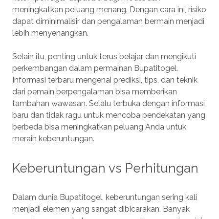
meningkatkan peluang menang. Dengan cara ini, risiko
dapat diminimalisir dan pengalaman bermain menjadi
lebih menyenangkan.
Selain itu, penting untuk terus belajar dan mengikuti
perkembangan dalam permainan Bupatitogel.
Informasi terbaru mengenai prediksi, tips, dan teknik
dari pemain berpengalaman bisa memberikan
tambahan wawasan. Selalu terbuka dengan informasi
baru dan tidak ragu untuk mencoba pendekatan yang
berbeda bisa meningkatkan peluang Anda untuk
meraih keberuntungan.
Keberuntungan vs Perhitungan
Dalam dunia Bupatitogel, keberuntungan sering kali
menjadi elemen yang sangat dibicarakan. Banyak