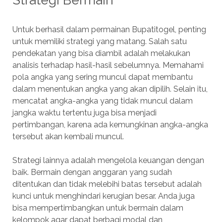
Strategi Bermain
Untuk berhasil dalam permainan Bupatitogel, penting
untuk memiliki strategi yang matang. Salah satu
pendekatan yang bisa diambil adalah melakukan
analisis terhadap hasil-hasil sebelumnya. Memahami
pola angka yang sering muncul dapat membantu
dalam menentukan angka yang akan dipilih. Selain itu,
mencatat angka-angka yang tidak muncul dalam
jangka waktu tertentu juga bisa menjadi
pertimbangan, karena ada kemungkinan angka-angka
tersebut akan kembali muncul.
Strategi lainnya adalah mengelola keuangan dengan
baik. Bermain dengan anggaran yang sudah
ditentukan dan tidak melebihi batas tersebut adalah
kunci untuk menghindari kerugian besar. Anda juga
bisa mempertimbangkan untuk bermain dalam
kelompok agar dapat berbagi modal dan