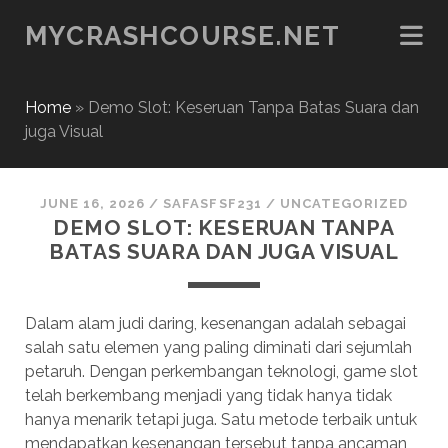
MYCRASHCOURSE.NET
Home
»
Demo Slot: Keseruan Tanpa Batas Suara dan
juga Visual
JUNE 16, 2026
/
SAFASFSF231
/
UNCATEGORIZED
DEMO SLOT: KESERUAN TANPA
BATAS SUARA DAN JUGA VISUAL
Dalam alam judi daring, kesenangan adalah sebagai
salah satu elemen yang paling diminati dari sejumlah
petaruh. Dengan perkembangan teknologi, game slot
telah berkembang menjadi yang tidak hanya tidak
hanya menarik tetapi juga. Satu metode terbaik untuk
mendapatkan kesenangan tersebut tanpa ancaman