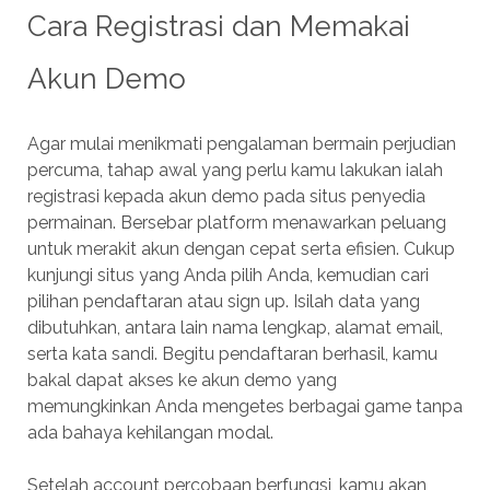
Cara Registrasi dan Memakai
Akun Demo
Agar mulai menikmati pengalaman bermain perjudian
percuma, tahap awal yang perlu kamu lakukan ialah
registrasi kepada akun demo pada situs penyedia
permainan. Bersebar platform menawarkan peluang
untuk merakit akun dengan cepat serta efisien. Cukup
kunjungi situs yang Anda pilih Anda, kemudian cari
pilihan pendaftaran atau sign up. Isilah data yang
dibutuhkan, antara lain nama lengkap, alamat email,
serta kata sandi. Begitu pendaftaran berhasil, kamu
bakal dapat akses ke akun demo yang
memungkinkan Anda mengetes berbagai game tanpa
ada bahaya kehilangan modal.
Setelah account percobaan berfungsi, kamu akan