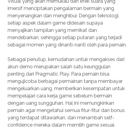
Visual yang akan memukau dan efek suara yang
imersif menciptakan pengalaman bermain yang
menyenangkan dan menghibur. Dengan teknologi,
setiap aspek dalam game didesain supaya
menyajikan tampilan yang memikat dan
mendebarkan, sehingga setiap putaran yang terjadi
sebagai momen yang dinanti-nanti oleh para pemain.
Sebagai penutup, kemudahan untuk mengakses dari
akun demo merupakan salah satu keunggulan
penting dari Pragmatic Play. Para pemain bisa
mengujicoba berbagai permainan tanpa membayar
mengeluarkan uang, memberikan kesempatan untuk
mempelajari cara kerja game sebelum bermain
dengan uang sungguhan. Hal ini memungkinkan
pemain agar mengetahui semua fitur-fitur dan bonus
yang terdapat ditawarkan, dan menambah self-
confidence mereka dalam memilih game sesuai.