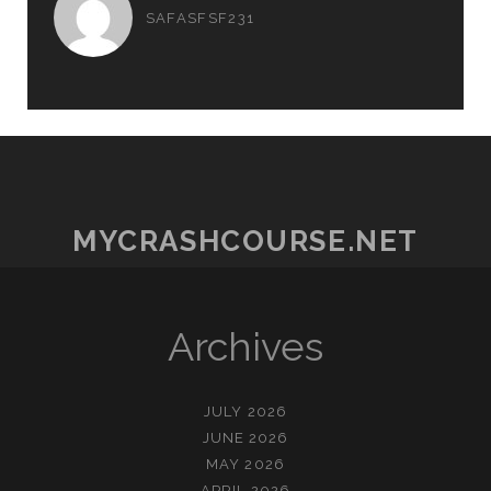
SAFASFSF231
MYCRASHCOURSE.NET
Archives
JULY 2026
JUNE 2026
MAY 2026
APRIL 2026