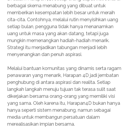
berbagai skema menabung yang dibuat untuk
memberikan kesempatan lebih besar untuk meraih
cita-cita. Contohnya, melalui rutin menyisihkan uang
setiap bulan, pengguna tidak hanya menanamkan
uang untuk masa yang akan datang, tetapi juga
mungkin memenangkan hadiah-hadiah menarik.
Strategi itu menjadikan tabungan menjadi lebih
menyenangkan dan penuh aspirasi.
Melalui bantuan komunitas yang dinamis serta ragam
penawaran yang menarik, Harapan 4D jadi jembatan
penghubung di antara aspirasi dan realita. Setiap
langkah langkah menuju tujuan tak terasa sulit saat
dikerjakan bersama orang-orang yang memiliki visi
yang sama. Oleh karena itu, Harapan4D bukan hanya
hanya seperti sistem menabung, namun sebagai
media untuk membangun persatuan dalam
merealisasikan impian bersama.