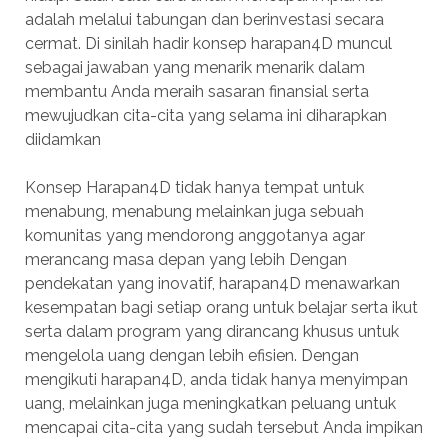
adalah melalui tabungan dan berinvestasi secara
cermat. Di sinilah hadir konsep harapan4D muncul
sebagai jawaban yang menarik menarik dalam
membantu Anda meraih sasaran finansial serta
mewujudkan cita-cita yang selama ini diharapkan
diidamkan
Konsep Harapan4D tidak hanya tempat untuk
menabung, menabung melainkan juga sebuah
komunitas yang mendorong anggotanya agar
merancang masa depan yang lebih Dengan
pendekatan yang inovatif, harapan4D menawarkan
kesempatan bagi setiap orang untuk belajar serta ikut
serta dalam program yang dirancang khusus untuk
mengelola uang dengan lebih efisien. Dengan
mengikuti harapan4D, anda tidak hanya menyimpan
uang, melainkan juga meningkatkan peluang untuk
mencapai cita-cita yang sudah tersebut Anda impikan