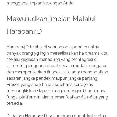
menggapai impian keuangan Anda.
Mewujudkan Impian Melalui
Harapan4D
Harapan4D telah jadi sebuah opsi populer untuk
banyak orang yg ingin merealisasikan ha dreams kita.
Melalui gagasan menabung yang terintegrasi di
sistem ini, pengguna dapat secara mudah mengatur
dan mempersiapkan financial kita agar mendapatkan
sasaran jangka pendek maupun jangka panjang.
Proses yang sederhana sederhana serta jelas
memungkinkan siapa saja agar mengerti bagaimana
fungsi platform ini dan memanfaatkan fitur-fitur yang
tersedia.
Di dalam Harapan4D, setiap orang dapat ikut serta di