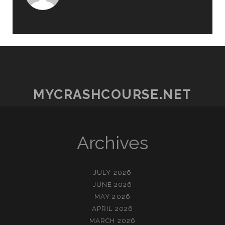
MYCRASHCOURSE.NET
Archives
JULY 2026
JUNE 2026
MAY 2026
APRIL 2026
MARCH 2026