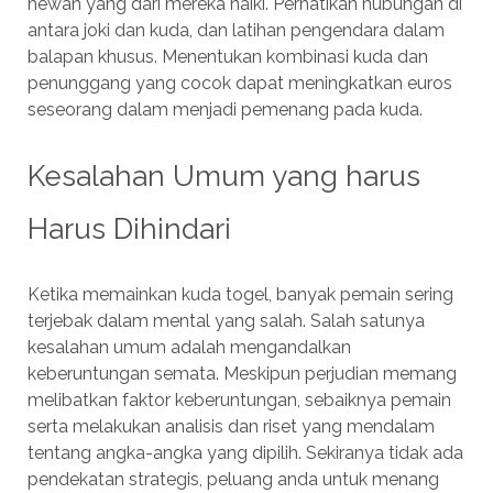
hewan yang dari mereka naiki. Perhatikan hubungan di
antara joki dan kuda, dan latihan pengendara dalam
balapan khusus. Menentukan kombinasi kuda dan
penunggang yang cocok dapat meningkatkan euros
seseorang dalam menjadi pemenang pada kuda.
Kesalahan Umum yang harus
Harus Dihindari
Ketika memainkan kuda togel, banyak pemain sering
terjebak dalam mental yang salah. Salah satunya
kesalahan umum adalah mengandalkan
keberuntungan semata. Meskipun perjudian memang
melibatkan faktor keberuntungan, sebaiknya pemain
serta melakukan analisis dan riset yang mendalam
tentang angka-angka yang dipilih. Sekiranya tidak ada
pendekatan strategis, peluang anda untuk menang