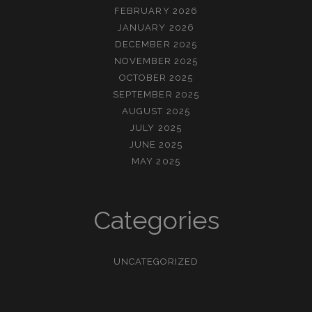
FEBRUARY 2026
JANUARY 2026
DECEMBER 2025
NOVEMBER 2025
OCTOBER 2025
SEPTEMBER 2025
AUGUST 2025
JULY 2025
JUNE 2025
MAY 2025
Categories
UNCATEGORIZED