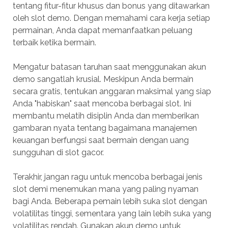
tentang fitur-fitur khusus dan bonus yang ditawarkan
oleh slot demo. Dengan memahami cara kerja setiap
permainan, Anda dapat memanfaatkan peluang
terbaik ketika bermain.
Mengatur batasan taruhan saat menggunakan akun
demo sangatlah krusial. Meskipun Anda bermain
secara gratis, tentukan anggaran maksimal yang siap
Anda "habiskan" saat mencoba berbagai slot. Ini
membantu melatih disiplin Anda dan memberikan
gambaran nyata tentang bagaimana manajemen
keuangan berfungsi saat bermain dengan uang
sungguhan di slot gacor.
Terakhir, jangan ragu untuk mencoba berbagai jenis
slot demi menemukan mana yang paling nyaman
bagi Anda. Beberapa pemain lebih suka slot dengan
volatilitas tinggi, sementara yang lain lebih suka yang
volatilitas rendah. Gunakan akun demo untuk