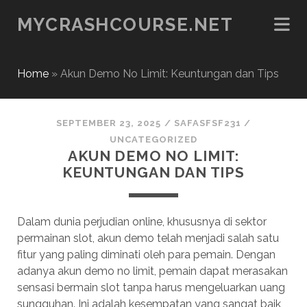
MYCRASHCOURSE.NET
Home
»
Akun Demo No Limit: Keuntungan dan Tips
SEPTEMBER 23, 2025
/
SAFASFSF231
/
UNCATEGORIZED
AKUN DEMO NO LIMIT:
KEUNTUNGAN DAN TIPS
Dalam dunia perjudian online, khususnya di sektor
permainan slot, akun demo telah menjadi salah satu
fitur yang paling diminati oleh para pemain. Dengan
adanya akun demo no limit, pemain dapat merasakan
sensasi bermain slot tanpa harus mengeluarkan uang
sungguhan. Ini adalah kesempatan yang sangat baik