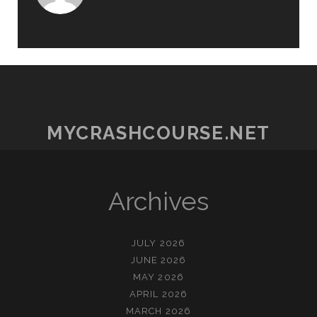
MYCRASHCOURSE.NET
Archives
JULY 2026
JUNE 2026
MAY 2026
APRIL 2026
MARCH 2026