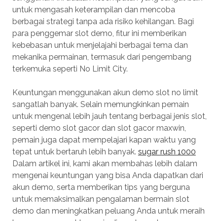
untuk mengasah keterampilan dan mencoba
berbagai strategi tanpa ada risiko kehilangan. Bagi
para penggemar slot demo, fitur ini memberikan
kebebasan untuk menjelajahi berbagai tema dan
mekanika permainan, termasuk dari pengembang
terkemuka seperti No Limit City.
Keuntungan menggunakan akun demo slot no limit
sangatlah banyak. Selain memungkinkan pemain
untuk mengenal lebih jauh tentang berbagai jenis slot,
seperti demo slot gacor dan slot gacor maxwin,
pemain juga dapat mempelajari kapan waktu yang
tepat untuk bertaruh lebih banyak.
sugar rush 1000
Dalam artikel ini, kami akan membahas lebih dalam
mengenai keuntungan yang bisa Anda dapatkan dari
akun demo, serta memberikan tips yang berguna
untuk memaksimalkan pengalaman bermain slot
demo dan meningkatkan peluang Anda untuk meraih