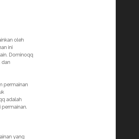
inkan oleh
an ini
main. Dominoqq
u dan
am permainan
uk
qq adalah
i permainan.
ainan yang