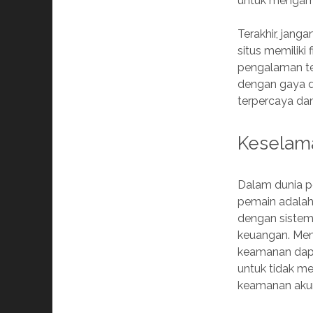
untuk mengambi
Terakhir, jang
situs memiliki
pengalaman te
dengan gaya da
terpercaya da
Keselam
Dalam dunia p
pemain adalah 
dengan sistem 
keuangan. Mema
keamanan dapa
untuk tidak m
keamanan aku