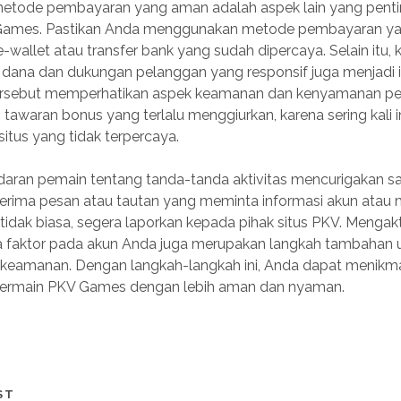
etode pembayaran yang aman adalah aspek lain yang pent
Games. Pastikan Anda menggunakan metode pembayaran yan
e-wallet atau transfer bank yang sudah dipercaya. Selain itu, 
dana dan dukungan pelanggan yang responsif juga menjadi i
ersebut memperhatikan aspek keamanan dan kenyamanan pem
 tawaran bonus yang terlalu menggiurkan, karena sering kali i
itus yang tidak terpercaya.
adaran pemain tentang tanda-tanda aktivitas mencurigakan sa
erima pesan atau tautan yang meminta informasi akun atau
tidak biasa, segera laporkan kepada pihak situs PKV. Mengak
ua faktor pada akun Anda juga merupakan langkah tambahan 
keamanan. Dengan langkah-langkah ini, Anda dapat menikma
ermain PKV Games dengan lebih aman dan nyaman.
ST