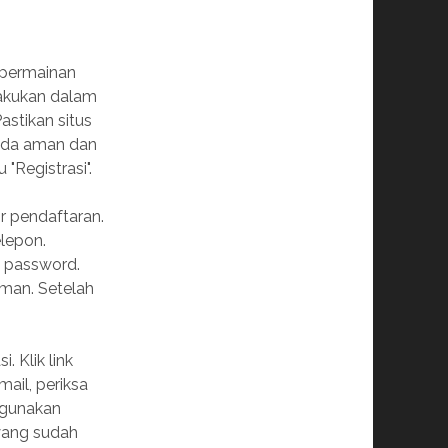
 permainan
lakukan dalam
astikan situs
Anda aman dan
 "Registrasi".
r pendaftaran.
elepon.
 password.
aman. Setelah
 Klik link
ail, periksa
ggunakan
yang sudah