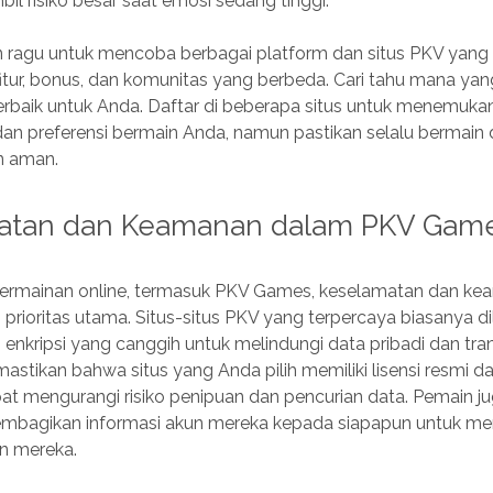
l risiko besar saat emosi sedang tinggi.
an ragu untuk mencoba berbagai platform dan situs PKV yang 
 fitur, bonus, dan komunitas yang berbeda. Cari tahu mana y
rbaik untuk Anda. Daftar di beberapa situs untuk menemuka
n preferensi bermain Anda, namun pastikan selalu bermain d
n aman.
atan dan Keamanan dalam PKV Gam
ermainan online, termasuk PKV Games, keselamatan dan k
prioritas utama. Situs-situs PKV yang terpercaya biasanya d
enkripsi yang canggih untuk melindungi data pribadi dan tra
stikan bahwa situs yang Anda pilih memiliki lisensi resmi dan
t mengurangi risiko penipuan dan pencurian data. Pemain ju
embagikan informasi akun mereka kepada siapapun untuk me
n mereka.