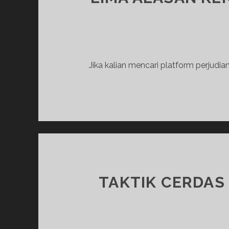
Jika kalian mencari platform perju
TAKTIK CERDAS