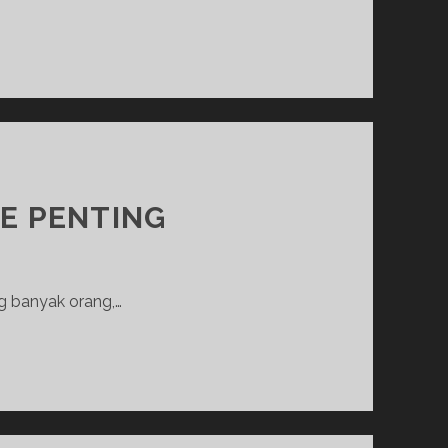
TE PENTING
ng banyak orang,…