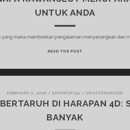
UNTUK ANDA
dian yang mana memberikan pengalaman menyenangkan dan m
LIMA
READ THE POST
ALASAN
KENAPA
KAWANSLOT
MERUPAKAN
PILIHAN
TEPAT
FEBRUARY 2, 2026
/
SAFASFSF231
/
UNCATEGORIZED
UNTUK
 BERTARUH DI HARAPAN 4D: 
ANDA
BANYAK