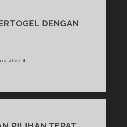
PERTOGEL DENGAN
 opsi favorit…
N PILIHAN TEPAT