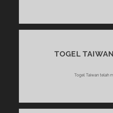
TOGEL TAIWAN 
Togel Taiwan telah m