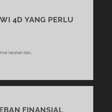
WI 4D YANG PERLU
emar taruhan dan…
BEBAN FINANSIAL