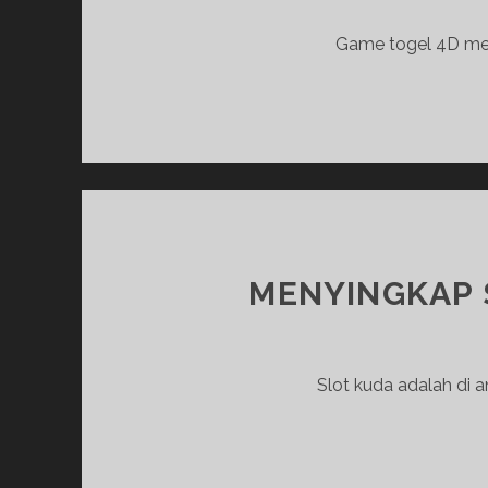
Game togel 4D men
MENYINGKAP 
Slot kuda adalah di 