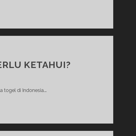
PERLU KETAHUI?
 togel di Indonesia.…