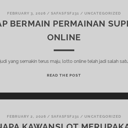
PENTING
FEBRUARY 3, 2026
/
SAFASFSF231
/
UNCATEGORIZED
P BERMAIN PERMAINAN SU
ONLINE
udi yang semakin terus maju, lotto online telah jadi salah satu
PANDUAN
READ THE POST
LENGKAP
BERMAIN
PERMAINAN
SUPERTOGEL
DENGAN
ONLINE
FEBRUARY 2, 2026
/
SAFASFSF231
/
UNCATEGORIZED
NAPA KAWANSLOT MERUPAKA