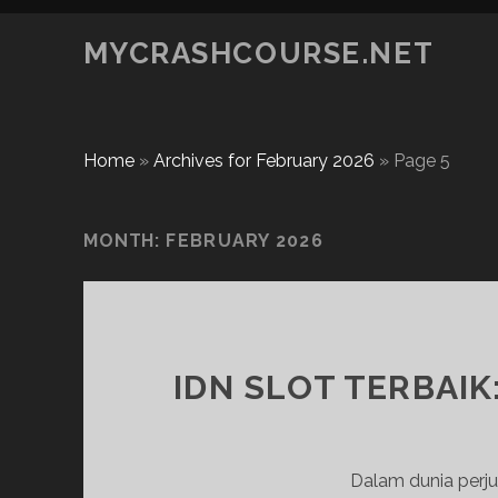
MYCRASHCOURSE.NET
Home
»
Archives for February 2026
»
Page 5
MONTH:
FEBRUARY 2026
IDN SLOT TERBAIK
Dalam dunia perjud